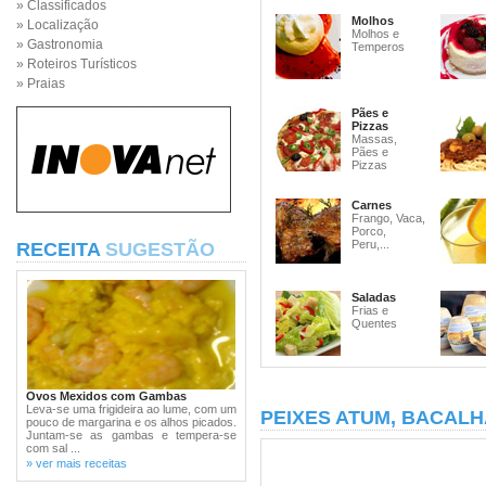
» Classificados
Molhos
» Localização
Molhos e
» Gastronomia
Temperos
» Roteiros Turísticos
» Praias
Pães e
Pizzas
Massas,
Pães e
Pizzas
Carnes
Frango, Vaca,
Porco,
Peru,...
RECEITA
SUGESTÃO
Saladas
Frias e
Quentes
Ovos Mexidos com Gambas
Leva-se uma frigideira ao lume, com um
PEIXES ATUM, BACALH
pouco de margarina e os alhos picados.
Juntam-se as gambas e tempera-se
com sal ...
» ver mais receitas