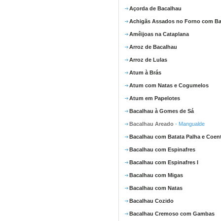
Açorda de Bacalhau
Achigãs Assados no Forno com Ba
Amêijoas na Cataplana
Arroz de Bacalhau
Arroz de Lulas
Atum à Brás
Atum com Natas e Cogumelos
Atum em Papelotes
Bacalhau à Gomes de Sá
Bacalhau Areado
- Mangualde
Bacalhau com Batata Palha e Coen
Bacalhau com Espinafres
Bacalhau com Espinafres I
Bacalhau com Migas
Bacalhau com Natas
Bacalhau Cozido
Bacalhau Cremoso com Gambas