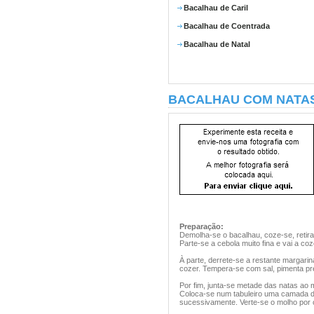
Bacalhau de Caril
Bacalhau de Coentrada
Bacalhau de Natal
BACALHAU COM NATA
Preparação:
Demolha-se o bacalhau, coze-se, retira
Parte-se a cebola muito fina e vai a c
À parte, derrete-se a restante margarina
cozer. Tempera-se com sal, pimenta pr
Por fim, junta-se metade das natas ao m
Coloca-se num tabuleiro uma camada de 
sucessivamente. Verte-se o molho por c