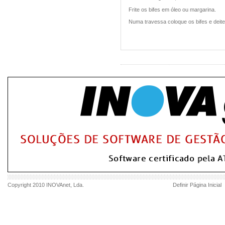
Frite os bifes em óleo ou margarina.
Numa travessa coloque os bifes e deite
Copyright 2010
INOVAnet
, Lda.
Definir Página Inicial