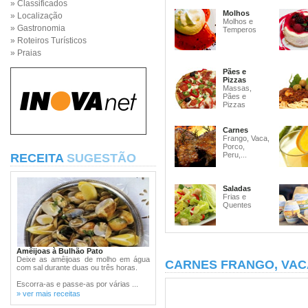
» Classificados
Molhos
» Localização
Molhos e
» Gastronomia
Temperos
» Roteiros Turísticos
» Praias
Pães e
Pizzas
Massas,
Pães e
Pizzas
Carnes
Frango, Vaca,
Porco,
Peru,...
RECEITA
SUGESTÃO
Saladas
Frias e
Quentes
Amêijoas à Bulhão Pato
Deixe as amêijoas de molho em água
CARNES FRANGO, VAC
com sal durante duas ou três horas.
Escorra-as e passe-as por várias ...
» ver mais receitas