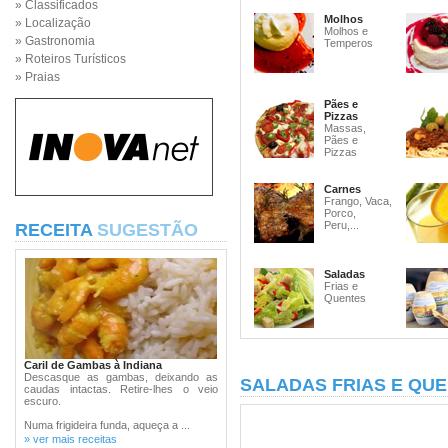
» Classificados
Molhos
» Localização
Molhos e
» Gastronomia
Temperos
» Roteiros Turísticos
» Praias
Pães e
Pizzas
Massas,
Pães e
Pizzas
Carnes
Frango, Vaca,
Porco,
Peru,...
RECEITA
SUGESTÃO
Saladas
Frias e
Quentes
Caril de Gambas à Indiana
Descasque as gambas, deixando as
SALADAS FRIAS E QU
caudas intactas. Retire-lhes o veio
escuro.
Numa frigideira funda, aqueça a ...
» ver mais receitas