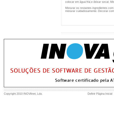
colocar em água fria e deixar secar. Mi
Misturar os restantes ingredientes co
misturar cuidadosamente. Decorar com
Copyright 2010
INOVAnet
, Lda.
Definir Página Inicial