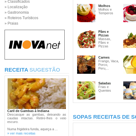
» Classificados
Molhos
» Localização
Molhos e
» Gastronomia
Temperos
» Roteiros Turísticos
» Praias
Pães e
Pizzas
Massas,
Pães e
Pizzas
Carnes
Frango, Vaca,
Porco,
Peru,...
RECEITA
SUGESTÃO
Saladas
Frias e
Quentes
Caril de Gambas à Indiana
Descasque as gambas, deixando as
SOPAS RECEITAS DE 
caudas intactas. Retire-lhes o veio
escuro.
Numa frigideira funda, aqueça a ...
» ver mais receitas