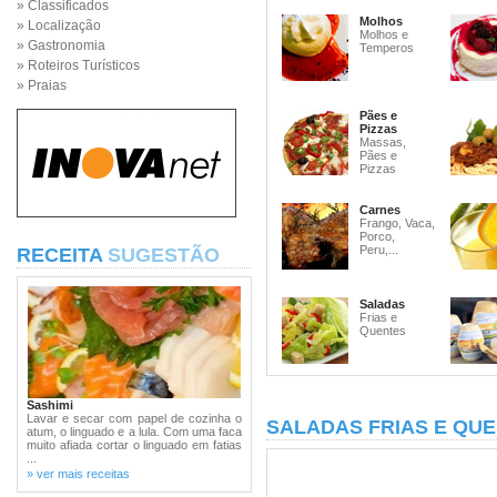
» Classificados
Molhos
» Localização
Molhos e
» Gastronomia
Temperos
» Roteiros Turísticos
» Praias
Pães e
Pizzas
Massas,
Pães e
Pizzas
Carnes
Frango, Vaca,
Porco,
Peru,...
RECEITA
SUGESTÃO
Saladas
Frias e
Quentes
Sashimi
Lavar e secar com papel de cozinha o
SALADAS FRIAS E QU
atum, o linguado e a lula. Com uma faca
muito afiada cortar o linguado em fatias
...
» ver mais receitas