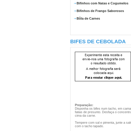
Bifinhos com Natas e Cogumelos
Bifinhos de Frango Saborosos
Bôla de Carnes
BIFES DE CEBOLADA
Preparação:
Disponha os bifes num tacho, em camad
fatias de presunto. Desfaça o concent
cima da carne.
Tempere com sal e pimenta, junte a sal
com o tacho tapado.