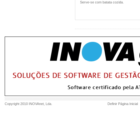
Serve-se com batata cozida.
Copyright 2010
INOVAnet
, Lda.
Definir Página Inicial