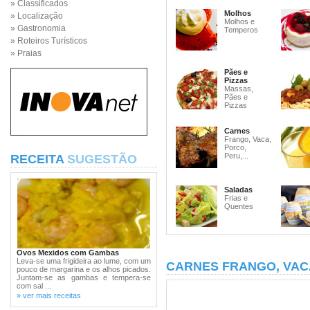
» Classificados
Molhos
» Localização
Molhos e
» Gastronomia
Temperos
» Roteiros Turísticos
» Praias
Pães e
Pizzas
Massas,
Pães e
Pizzas
Carnes
Frango, Vaca,
Porco,
Peru,...
RECEITA
SUGESTÃO
Saladas
Frias e
Quentes
Ovos Mexidos com Gambas
Leva-se uma frigideira ao lume, com um
CARNES FRANGO, VAC
pouco de margarina e os alhos picados.
Juntam-se as gambas e tempera-se
com sal ...
» ver mais receitas