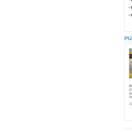
PU
P
De
ge
de
Ju