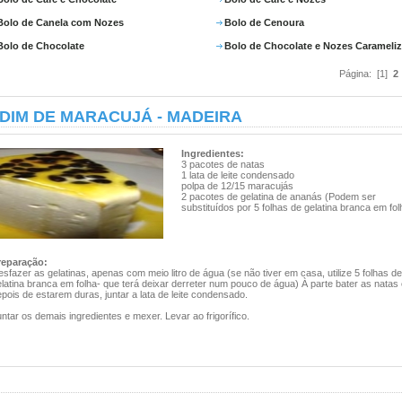
Bolo de Canela com Nozes
Bolo de Cenoura
Bolo de Chocolate
Bolo de Chocolate e Nozes Carameli
Página: [1]
2
DIM DE MARACUJÁ - MADEIRA
Ingredientes:
3 pacotes de natas
1 lata de leite condensado
polpa de 12/15 maracujás
2 pacotes de gelatina de ananás (Podem ser
substituídos por 5 folhas de gelatina branca em fol
reparação:
sfazer as gelatinas, apenas com meio litro de água (se não tiver em casa, utilize 5 folhas de
latina branca em folha- que terá deixar derreter num pouco de água) À parte bater as natas
pois de estarem duras, juntar a lata de leite condensado.
ntar os demais ingredientes e mexer. Levar ao frigorífico.