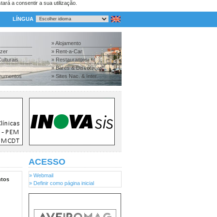
tará a consentir a sua utilização.
LÍNGUA
» Alojamento
azer
» Rent-a-Car
ulturais
» Restaurantes
» Bares & Discotecas
numentos
» Sites Nac. & Inter.
ACESSO
» Webmail
tos
» Definir como página inicial