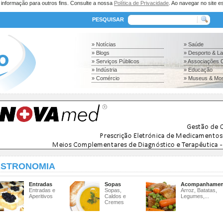
a informação para outros fins. Consulte a nossa
Política de Privacidade
. Ao navegar no site es
PESQUISAR
» Notícias
» Saúde
» Blogs
» Desporto & L
» Serviços Públicos
» Associações C
» Indústria
» Educação
» Comércio
» Museus & Mo
STRONOMIA
Entradas
Sopas
Acompanhamen
Entradas e
Sopas,
Arroz, Batatas,
Aperitivos
Caldos e
Legumes,...
Cremes