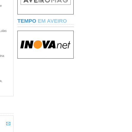
 e
TEMPO
EM AVEIRO
Lulas
ina
a,