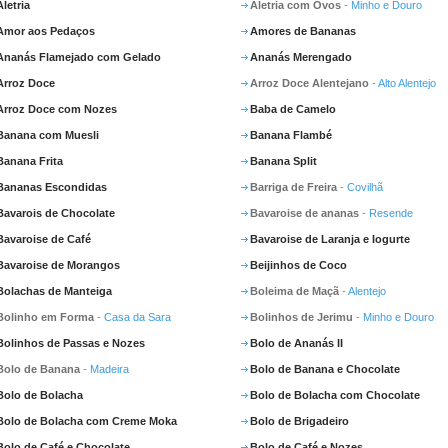
Aletria
Aletria com Ovos
- Minho e Douro
Amor aos Pedaços
Amores de Bananas
Ananás Flamejado com Gelado
Ananás Merengado
Arroz Doce
Arroz Doce Alentejano
- Alto Alentejo
Arroz Doce com Nozes
Baba de Camelo
Banana com Muesli
Banana Flambé
Banana Frita
Banana Split
Bananas Escondidas
Barriga de Freira
- Covilhã
Bavarois de Chocolate
Bavaroise de ananas
- Resende
Bavaroise de Café
Bavaroise de Laranja e Iogurte
Bavaroise de Morangos
Beijinhos de Coco
Bolachas de Manteiga
Boleima de Maçã
- Alentejo
Bolinho em Forma
- Casa da Sara
Bolinhos de Jerimu
- Minho e Douro
Bolinhos de Passas e Nozes
Bolo de Ananás II
Bolo de Banana
- Madeira
Bolo de Banana e Chocolate
Bolo de Bolacha
Bolo de Bolacha com Chocolate
Bolo de Bolacha com Creme Moka
Bolo de Brigadeiro
Bolo de Café e Chocolate
Bolo de Café e Nozes