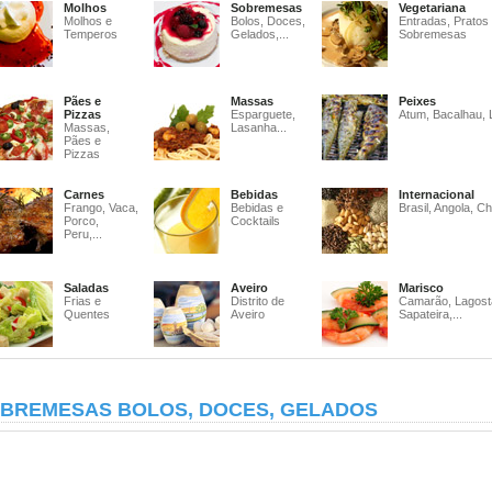
Molhos
Sobremesas
Vegetariana
Molhos e
Bolos, Doces,
Entradas, Pratos
Temperos
Gelados,...
Sobremesas
Pães e
Massas
Peixes
Pizzas
Esparguete,
Atum, Bacalhau, 
Massas,
Lasanha...
Pães e
Pizzas
Carnes
Bebidas
Internacional
Frango, Vaca,
Bebidas e
Brasil, Angola, Ch
Porco,
Cocktails
Peru,...
Saladas
Aveiro
Marisco
Frias e
Distrito de
Camarão, Lagost
Quentes
Aveiro
Sapateira,...
BREMESAS BOLOS, DOCES, GELADOS