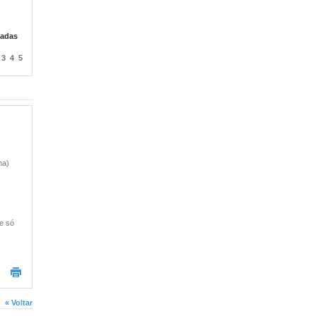
zadas
3
4
5
ha)
 e só
« Voltar