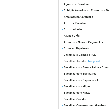
Açorda de Bacalhau
Achigãs Assados no Forno com Ba
Amêijoas na Cataplana
Arroz de Bacalhau
Arroz de Lulas
Atum à Brás
Atum com Natas e Cogumelos
Atum em Papelotes
Bacalhau à Gomes de Sá
Bacalhau Areado
- Mangualde
Bacalhau com Batata Palha e Coen
Bacalhau com Espinafres
Bacalhau com Espinafres I
Bacalhau com Migas
Bacalhau com Natas
Bacalhau Cozido
Bacalhau Cremoso com Gambas