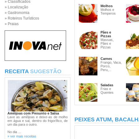
» Classificados
Molhos
» Localização
Molhos e
» Gastronomia
Temperos
» Roteiros Turísticos
» Praias
Pães e
Pizzas
Massas,
Pães e
Pizzas
Carnes
Frango, Vaca,
Porco,
Peru,...
RECEITA
SUGESTÃO
Saladas
Frias e
Quentes
Amêijoas com Presunto e Salsa
Lave as amêijoas e deixe-as de molho
PEIXES ATUM, BACALH
em água e sal, dentro do frigorífico, de
um dia para o outro.
No dia ...
» ver mais receitas