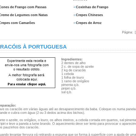
Cones de Frango com Passas
Coxinhas de Frango
Creme de Legumes com Natas
Crepes Chineses
Crepes com Camarões
Crepes de Arroz
Página: 
RACÓIS À PORTUGUESA
Ingredientes:
2 dentes de alho
2 c. de sopa de azeite
2 kg de caracóis
1 cebola
1 folha de louro
1 ramo de orégãos
pimenta q.b.
piripiri q.b.
sal q.b.
reparação:
ave os caracóis em várias águas até ao desaparecimento da baba. Coloque-os numa panela
rande e cubra com água (2 ou 3 dedos acima dos bichos).
nte o azeite, os orégãos, o louro, os alhos inteiros, a cebola cortada em quartos, sal pimenta
ripiri e leve a panela a lume brando. O aquecimento deve ser lento para provocar o apareci
os pauzinhos dos caracóis.
uando levantar fervura vá retirando a espuma que se forma à superfície com a ajuda de um