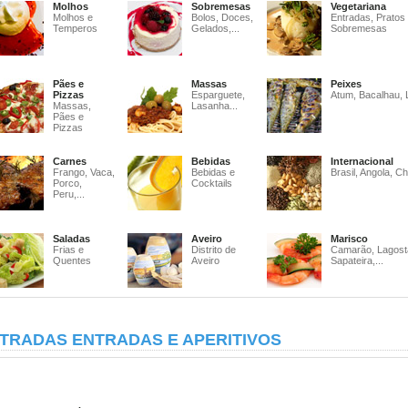
Molhos
Sobremesas
Vegetariana
Molhos e
Bolos, Doces,
Entradas, Pratos
Temperos
Gelados,...
Sobremesas
Pães e
Massas
Peixes
Pizzas
Esparguete,
Atum, Bacalhau, 
Massas,
Lasanha...
Pães e
Pizzas
Carnes
Bebidas
Internacional
Frango, Vaca,
Bebidas e
Brasil, Angola, Ch
Porco,
Cocktails
Peru,...
Saladas
Aveiro
Marisco
Frias e
Distrito de
Camarão, Lagost
Quentes
Aveiro
Sapateira,...
TRADAS ENTRADAS E APERITIVOS