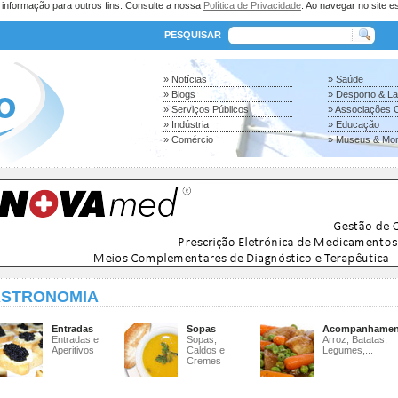
a informação para outros fins. Consulte a nossa
Política de Privacidade
. Ao navegar no site es
PESQUISAR
» Notícias
» Saúde
» Blogs
» Desporto & L
» Serviços Públicos
» Associações C
» Indústria
» Educação
» Comércio
» Museus & Mo
STRONOMIA
Entradas
Sopas
Acompanhamen
Entradas e
Sopas,
Arroz, Batatas,
Aperitivos
Caldos e
Legumes,...
Cremes