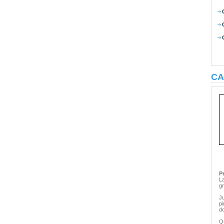
CA
P
L
g
Ju
pi
d
Q