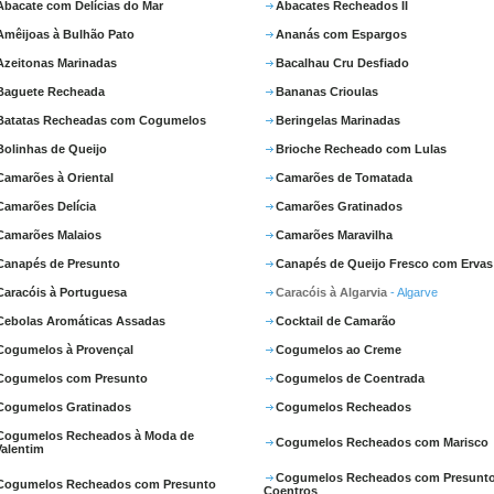
Abacate com Delícias do Mar
Abacates Recheados II
Amêijoas à Bulhão Pato
Ananás com Espargos
Azeitonas Marinadas
Bacalhau Cru Desfiado
Baguete Recheada
Bananas Crioulas
Batatas Recheadas com Cogumelos
Beringelas Marinadas
Bolinhas de Queijo
Brioche Recheado com Lulas
Camarões à Oriental
Camarões de Tomatada
Camarões Delícia
Camarões Gratinados
Camarões Malaios
Camarões Maravilha
Canapés de Presunto
Canapés de Queijo Fresco com Ervas
Caracóis à Portuguesa
Caracóis à Algarvia
- Algarve
Cebolas Aromáticas Assadas
Cocktail de Camarão
Cogumelos à Provençal
Cogumelos ao Creme
Cogumelos com Presunto
Cogumelos de Coentrada
Cogumelos Gratinados
Cogumelos Recheados
Cogumelos Recheados à Moda de
Cogumelos Recheados com Marisco
Valentim
Cogumelos Recheados com Presunto
Cogumelos Recheados com Presunto
Coentros