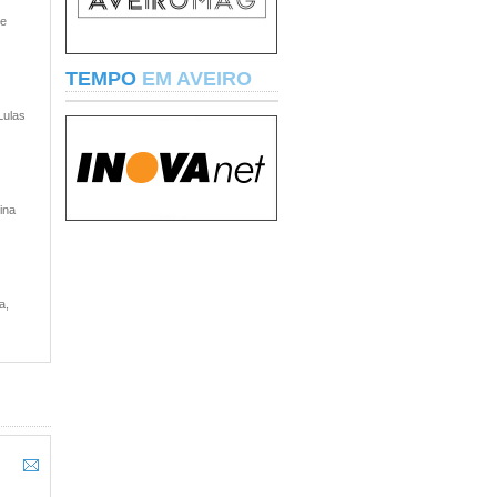
 e
TEMPO
EM AVEIRO
Lulas
ina
a,