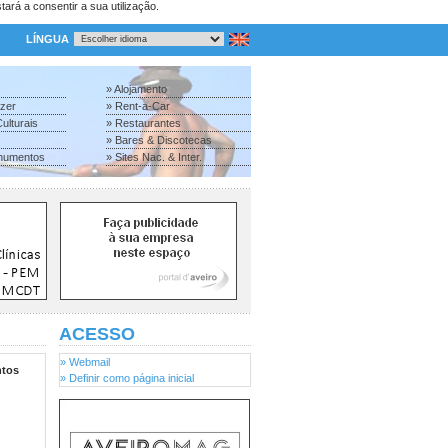
tará a consentir a sua utilização.
LÍNGUA
» Alojamento
azer
» Rent-a-Car
ulturais
» Restaurantes
» Bares & Discotecas
numentos
» Sites Nac. & Inter.
ACESSO
» Webmail
tos
» Definir como página inicial