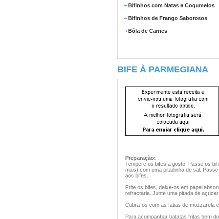
Bifinhos com Natas e Cogumelos
Bifinhos de Frango Saborosos
Bôla de Carnes
BIFE À PARMEGIANA
Preparação:
Tempere os bifes a gosto. Passe os bife
mais) com uma pitadinha de sal. Passe
aos bifes.
Frite os bifes, deixe-os em papel abs
refractária. Junte uma pitada de açúcar
Cubra-os com as fatias de mozzarela e
Para acompanhar batatas fritas bem do