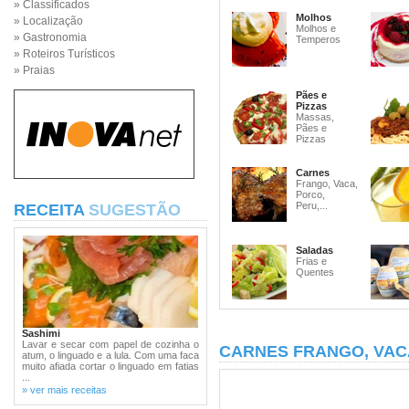
» Classificados
Molhos
» Localização
Molhos e
» Gastronomia
Temperos
» Roteiros Turísticos
» Praias
Pães e
Pizzas
Massas,
Pães e
Pizzas
Carnes
Frango, Vaca,
Porco,
Peru,...
RECEITA
SUGESTÃO
Saladas
Frias e
Quentes
Sashimi
Lavar e secar com papel de cozinha o
CARNES FRANGO, VAC
atum, o linguado e a lula. Com uma faca
muito afiada cortar o linguado em fatias
...
» ver mais receitas