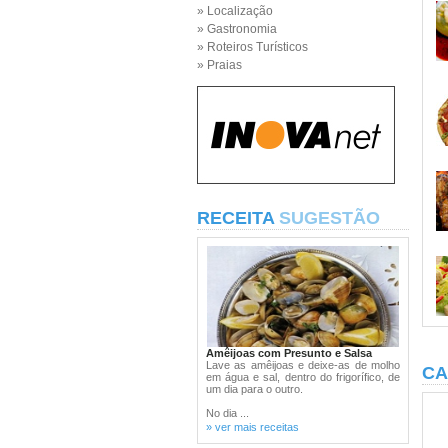
» Localização
» Gastronomia
» Roteiros Turísticos
» Praias
RECEITA
SUGESTÃO
Amêijoas com Presunto e Salsa
Lave as amêijoas e deixe-as de molho
CA
em água e sal, dentro do frigorífico, de
um dia para o outro.
No dia ...
» ver mais receitas