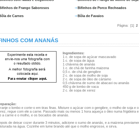
Bifinhos de Frango Saborosos
Bifinhos de Porco Recheados
Bôla de Carnes
Bôla de Favaios
Página: [1]
2
FINHOS COM ANANÁS
Ingredientes:
1 c. de sopa de açúcar mascavado
1 c. de sopa de água
1 chávena de ananás
1 c. de chá de farinha maizena
0,5 c. de chá de gengibre
2 c. de sopa de molho de soja
2 c. de sopa de óleo de cártamo
0,5 chávena de sumo de abacaxi ou ananás
450 g de lombo de vaca
2 c. de sopa de xerez
reparação:
ranje o lombo e corte-o em tiras finas. Misture o açúcar com o gengibre, o molho de soja e o
erez, regue com ele a carne. Passado mais ou menos 1 hora aqueça o óleo numa frigideira e 
he a carne e o molho, e os bocados de ananás.
epois de deixar cozer durante 3 minutos, adicione o sumo de ananás, e a maizena previame
isturada na água. Cozinhe em lume brando até que o molho engrosse, e sirva.