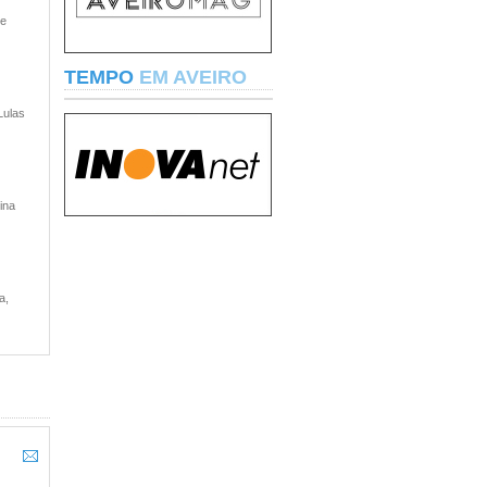
 e
TEMPO
EM AVEIRO
Lulas
ina
a,