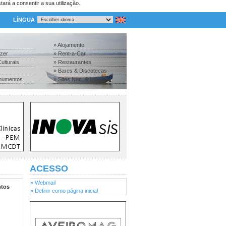
tará a consentir a sua utilização.
LÍNGUA
» Alojamento
azer
» Rent-a-Car
ulturais
» Restaurantes
» Bares & Discotecas
numentos
» Sites Nac. & Inter.
ACESSO
» Webmail
tos
» Definir como página inicial