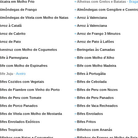
Alcatra em Molho Frio
Alheiras com Grelos e Batatas
- Brag
Almôndegas de Frango
Almôndegas com Gengibre e Coentr
Almôndegas de Vitela com Molho de Natas
Arroz à Valenciana
Arroz à Catalã
Arroz à Valenciana
Arroz de Cabrito
Arroz de Frango 3 Minutos
Arroz de Pato
Arroz de Pato à Lafões
Avestruz com Molho de Cogumelos
Beringelas às Camadas
Bife à Parmegiana
Bife com Molho d'Alho
Bife com Molho de Espinafres
Bife com Molho Madeira
Bife Juju
- Aveiro
Bifes à Portugália
Bifes Cozidos com Vegetais
Bifes de Cebolada
Bifes de Fiambre com Vinho do Porto
Bifes de Peru com Nozes
Bifes de Peru com Tomate
Bifes de Peru Panados
Bifes de Porco Panados
Bifes de Vaca Recheados
Bifes de Vitela com Molho de Mostarda
Bifes Enrolados
Bifes Enrolados Exóticos
Bifes Fritos
Bifes Tropicais
Bifinhos com Ananás
Bifinhos com Natas e Cogumelos
Bifinhos de Frango ao Molho de Soja