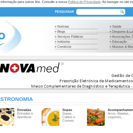
a informação para outros fins. Consulte a nossa
Política de Privacidade
. Ao navegar no site es
PESQUISAR
» Notícias
» Saúde
» Blogs
» Desporto & L
» Serviços Públicos
» Associações C
» Indústria
» Educação
» Comércio
» Museus & Mo
STRONOMIA
Entradas
Sopas
Acompanhamen
Entradas e
Sopas,
Arroz, Batatas,
Aperitivos
Caldos e
Legumes,...
Cremes