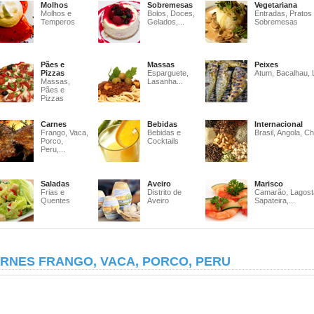
Molhos
Sobremesas
Vegetariana
Molhos e
Bolos, Doces,
Entradas, Pratos
Temperos
Gelados,...
Sobremesas
Pães e
Massas
Peixes
Pizzas
Esparguete,
Atum, Bacalhau, 
Massas,
Lasanha...
Pães e
Pizzas
Carnes
Bebidas
Internacional
Frango, Vaca,
Bebidas e
Brasil, Angola, Ch
Porco,
Cocktails
Peru,...
Saladas
Aveiro
Marisco
Frias e
Distrito de
Camarão, Lagost
Quentes
Aveiro
Sapateira,...
RNES FRANGO, VACA, PORCO, PERU