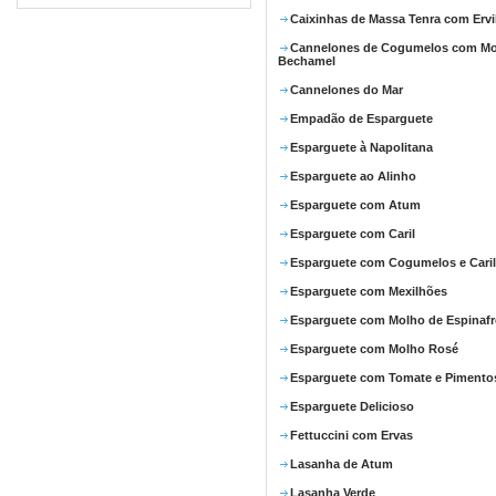
Caixinhas de Massa Tenra com Ervi
Cannelones de Cogumelos com M
Bechamel
Cannelones do Mar
Empadão de Esparguete
Esparguete à Napolitana
Esparguete ao Alinho
Esparguete com Atum
Esparguete com Caril
Esparguete com Cogumelos e Caril
Esparguete com Mexilhões
Esparguete com Molho de Espinafr
Esparguete com Molho Rosé
Esparguete com Tomate e Pimento
Esparguete Delicioso
Fettuccini com Ervas
Lasanha de Atum
Lasanha Verde