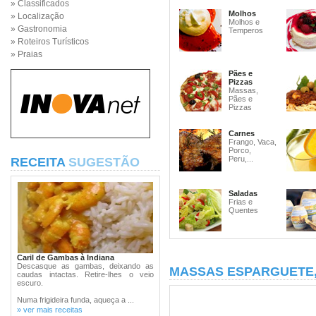
» Classificados
Molhos
» Localização
Molhos e
» Gastronomia
Temperos
» Roteiros Turísticos
» Praias
Pães e
Pizzas
Massas,
Pães e
Pizzas
Carnes
Frango, Vaca,
Porco,
Peru,...
RECEITA
SUGESTÃO
Saladas
Frias e
Quentes
Caril de Gambas à Indiana
Descasque as gambas, deixando as
MASSAS ESPARGUETE
caudas intactas. Retire-lhes o veio
escuro.
Numa frigideira funda, aqueça a ...
» ver mais receitas