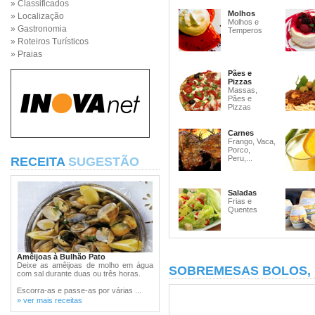
» Classificados
Molhos
» Localização
Molhos e
» Gastronomia
Temperos
» Roteiros Turísticos
» Praias
Pães e
Pizzas
Massas,
Pães e
Pizzas
Carnes
Frango, Vaca,
Porco,
Peru,...
RECEITA
SUGESTÃO
Saladas
Frias e
Quentes
Amêijoas à Bulhão Pato
Deixe as amêijoas de molho em água
SOBREMESAS BOLOS,
com sal durante duas ou três horas.
Escorra-as e passe-as por várias ...
» ver mais receitas