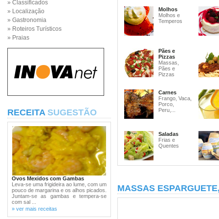
» Classificados
Molhos
» Localização
Molhos e
» Gastronomia
Temperos
» Roteiros Turísticos
» Praias
Pães e
Pizzas
Massas,
Pães e
Pizzas
Carnes
Frango, Vaca,
Porco,
Peru,...
RECEITA
SUGESTÃO
Saladas
Frias e
Quentes
Ovos Mexidos com Gambas
Leva-se uma frigideira ao lume, com um
MASSAS ESPARGUETE
pouco de margarina e os alhos picados.
Juntam-se as gambas e tempera-se
com sal ...
» ver mais receitas