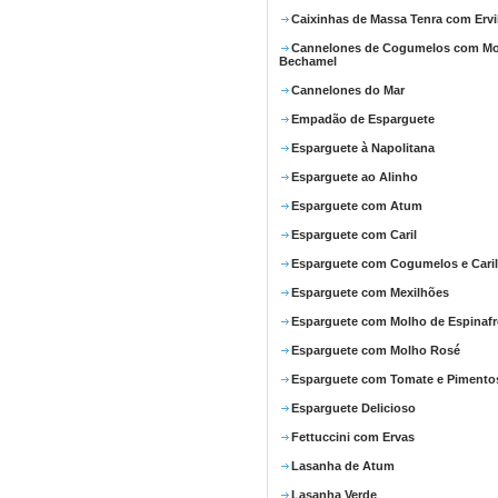
Caixinhas de Massa Tenra com Ervi
Cannelones de Cogumelos com M
Bechamel
Cannelones do Mar
Empadão de Esparguete
Esparguete à Napolitana
Esparguete ao Alinho
Esparguete com Atum
Esparguete com Caril
Esparguete com Cogumelos e Caril
Esparguete com Mexilhões
Esparguete com Molho de Espinafr
Esparguete com Molho Rosé
Esparguete com Tomate e Pimento
Esparguete Delicioso
Fettuccini com Ervas
Lasanha de Atum
Lasanha Verde