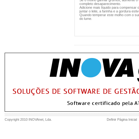
Se o molho ganhar grumos, aumente o 
completo desaparecimento.
Adicione mais líquido para compensar 
juntar o leite, a farinha e a gordura est
Quando temperar este molho com o sumo 
do lume.
Copyright 2010
INOVAnet
, Lda.
Definir Página Inicial