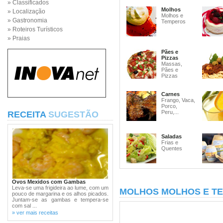
» Classificados
Molhos
» Localização
Molhos e
» Gastronomia
Temperos
» Roteiros Turísticos
» Praias
Pães e
Pizzas
Massas,
Pães e
Pizzas
Carnes
Frango, Vaca,
Porco,
Peru,...
RECEITA
SUGESTÃO
Saladas
Frias e
Quentes
Ovos Mexidos com Gambas
Leva-se uma frigideira ao lume, com um
MOLHOS MOLHOS E T
pouco de margarina e os alhos picados.
Juntam-se as gambas e tempera-se
com sal ...
» ver mais receitas