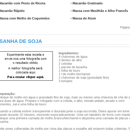
Macarrão com Pesto de Ricota
Macarrão Gratinado
Macarrão Rápido
Massa com Mexilhão e Alho Francês
Massa com Molho de Cogumelos
Massa de Atum
Página
SANHA DE SOJA
Ingredientes:
4 chávenas de água
3 dentes de alho
2 cebolas
1 pacote de lasanha
1 folha de louro
1 l de molho bechamel
2 chávenas de soja (granulado fino)
3 tomates
reparação:
oloque de molho em água o granulado fino de soja, mais ou menos uma chávena de chá de s
ara duas de água. Prepare o refogado com a cebola, o alho, tomate pelado, picado e sem
mentes, sal e uma folha de louro.
uando a cebola estiver transparente e dourada junte a soja escorrida. Deixe apurar em lume
rando durante 15 minutos, mexendo esporadicamente. Unte um tabuleiro de forno com mante
oloque uma primeira camada de molho branco/bechamel e disponha uma camada de placas 
asanha.
eite umas colheradas de molho por cima das placas e espalhe até estarem todas cobertas. 