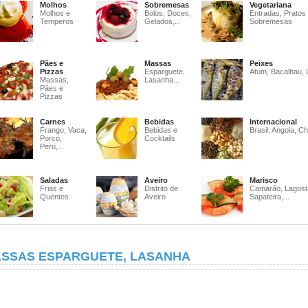
Molhos
Sobremesas
Vegetariana
Molhos e
Bolos, Doces,
Entradas, Pratos
Temperos
Gelados,...
Sobremesas
Pães e
Massas
Peixes
Pizzas
Esparguete,
Atum, Bacalhau, 
Massas,
Lasanha...
Pães e
Pizzas
Carnes
Bebidas
Internacional
Frango, Vaca,
Bebidas e
Brasil, Angola, Ch
Porco,
Cocktails
Peru,...
Saladas
Aveiro
Marisco
Frias e
Distrito de
Camarão, Lagost
Quentes
Aveiro
Sapateira,...
SSAS ESPARGUETE, LASANHA