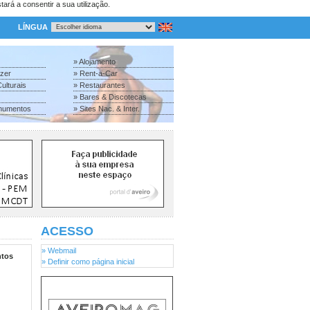
tará a consentir a sua utilização.
LÍNGUA
» Alojamento
azer
» Rent-a-Car
ulturais
» Restaurantes
» Bares & Discotecas
numentos
» Sites Nac. & Inter.
ACESSO
» Webmail
tos
» Definir como página inicial