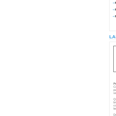
LA
P
C
p
se
Q
b
c
l
D