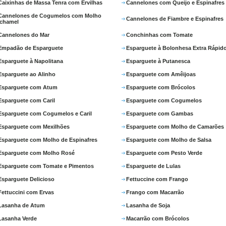
Caixinhas de Massa Tenra com Ervilhas
Cannelones com Queijo e Espinafres
Cannelones de Cogumelos com Molho
Cannelones de Fiambre e Espinafres
chamel
Cannelones do Mar
Conchinhas com Tomate
Empadão de Esparguete
Esparguete à Bolonhesa Extra Rápid
Esparguete à Napolitana
Esparguete à Putanesca
Esparguete ao Alinho
Esparguete com Amêijoas
Esparguete com Atum
Esparguete com Brócolos
Esparguete com Caril
Esparguete com Cogumelos
Esparguete com Cogumelos e Caril
Esparguete com Gambas
Esparguete com Mexilhões
Esparguete com Molho de Camarões
Esparguete com Molho de Espinafres
Esparguete com Molho de Salsa
Esparguete com Molho Rosé
Esparguete com Pesto Verde
Esparguete com Tomate e Pimentos
Esparguete de Lulas
Esparguete Delicioso
Fettuccine com Frango
Fettuccini com Ervas
Frango com Macarrão
Lasanha de Atum
Lasanha de Soja
Lasanha Verde
Macarrão com Brócolos