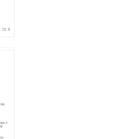
: [1]
2
oja
iga e
de
Por