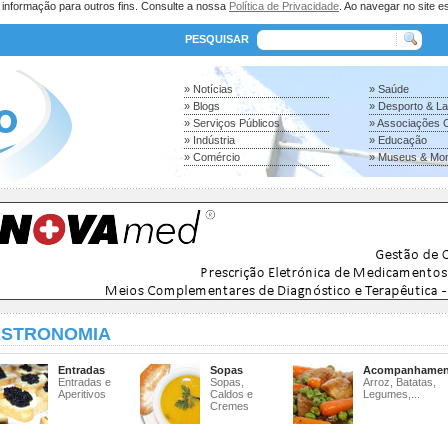
a informação para outros fins. Consulte a nossa
Política de Privacidade
. Ao navegar no site es
PESQUISAR
» Notícias
» Saúde
» Blogs
» Desporto & L
» Serviços Públicos
» Associações C
» Indústria
» Educação
» Comércio
» Museus & Mo
STRONOMIA
Entradas
Sopas
Acompanhamen
Entradas e
Sopas,
Arroz, Batatas,
Aperitivos
Caldos e
Legumes,...
Cremes