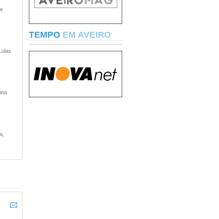
 e
TEMPO
EM AVEIRO
Lulas
ina
a,