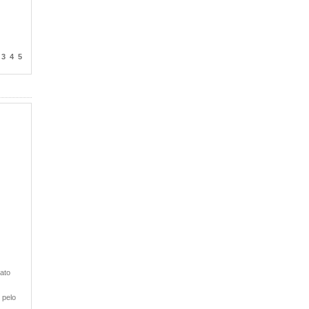
3
4
5
ato
 pelo