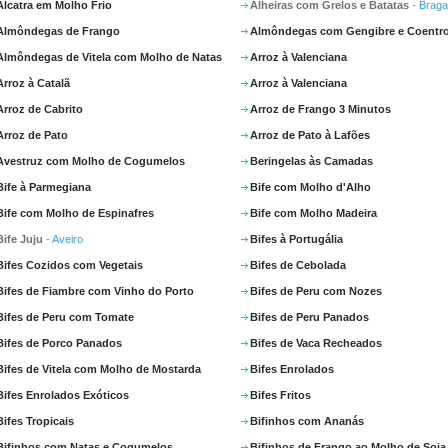
Alcatra em Molho Frio
Alheiras com Grelos e Batatas
- Brag
Almôndegas de Frango
Almôndegas com Gengibre e Coentr
Almôndegas de Vitela com Molho de Natas
Arroz à Valenciana
Arroz à Catalã
Arroz à Valenciana
Arroz de Cabrito
Arroz de Frango 3 Minutos
Arroz de Pato
Arroz de Pato à Lafões
Avestruz com Molho de Cogumelos
Beringelas às Camadas
Bife à Parmegiana
Bife com Molho d'Alho
Bife com Molho de Espinafres
Bife com Molho Madeira
Bife Juju
- Aveiro
Bifes à Portugália
Bifes Cozidos com Vegetais
Bifes de Cebolada
Bifes de Fiambre com Vinho do Porto
Bifes de Peru com Nozes
Bifes de Peru com Tomate
Bifes de Peru Panados
Bifes de Porco Panados
Bifes de Vaca Recheados
Bifes de Vitela com Molho de Mostarda
Bifes Enrolados
Bifes Enrolados Exóticos
Bifes Fritos
Bifes Tropicais
Bifinhos com Ananás
Bifinhos com Natas e Cogumelos
Bifinhos de Frango ao Molho de Soja