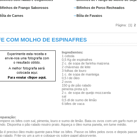
Bifinhos de Frango Saborosos
Bifinhos de Porco Recheados
Bôla de Carnes
Bôla de Favaios
Página: [1]
2
FE COM MOLHO DE ESPINAFRES
Ingredientes:
1 cebola
0,5 Kg de espinafres
2 c. de sopa de farinha maizena
2 chávenas de leite
3 folhas de louro
1 c. de sopa de manteiga
0,5 l de óleo
2 ovos
150 g de pão ralado
pimenta preta q.b.
2 c. de sopa de queijo mozzarela
sal
0,5 dl de sumo de limão
6 bifes de vaca
reparação:
empere os bifes com sal, pimenta, louro e sumo de limão. Bata os ovos com um garfo num pr
undo. Disponha o pão ralado noutro prato. Aqueça o óleo numa panela, em lume médio.
o é preciso óleo muito quente para fritar os bifes. Passe os bifes pelos ovos e depois passe
ão ralado. Frite-os um a um e coloque-os sobre papel absorvente.