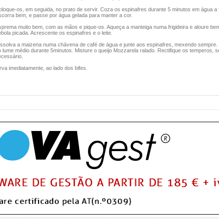
loque-os, em seguida, no prato de servir. Coza os espinafres durante 5 minutos em água a 
scorra bem, e passe por água gelada para manter a cor.
sprema muito bem, com as mãos e pique-os. Aqueça a manteiga numa frigideira e aloure be
bola picada. Acrescente os espinafres e o leite.
issolva a maizena numa chávena de café de água e junte aos espinafres, mexendo sempre.
 lume médio durante 5minutos. Misture o queijo Mozzarela ralado. Rectifique os temperos, s
ecessário.
rva imediatamente, ao lado dos bifes.