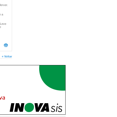
ferver.
m a
 Leve
e
« Voltar