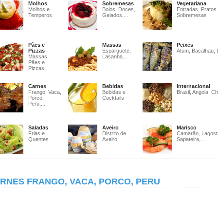
Molhos
Sobremesas
Vegetariana
Molhos e
Bolos, Doces,
Entradas, Pratos
Temperos
Gelados,...
Sobremesas
Pães e
Massas
Peixes
Pizzas
Esparguete,
Atum, Bacalhau, 
Massas,
Lasanha...
Pães e
Pizzas
Carnes
Bebidas
Internacional
Frango, Vaca,
Bebidas e
Brasil, Angola, Ch
Porco,
Cocktails
Peru,...
Saladas
Aveiro
Marisco
Frias e
Distrito de
Camarão, Lagost
Quentes
Aveiro
Sapateira,...
RNES FRANGO, VACA, PORCO, PERU