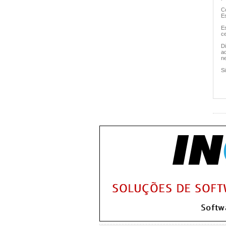
Co
E
E
ce
D
ao
n
Si