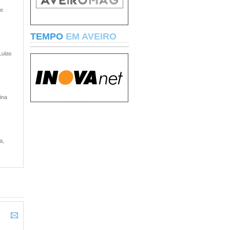
 e
TEMPO
EM AVEIRO
Lulas
ina
a,