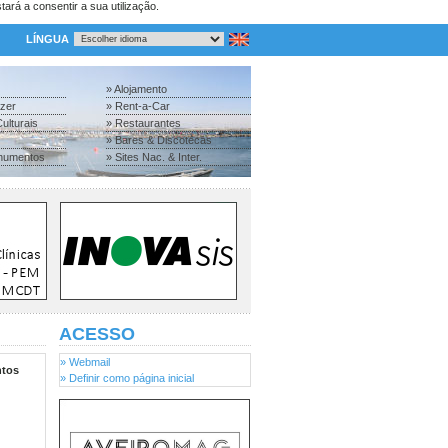
tará a consentir a sua utilização.
LÍNGUA
» Alojamento
azer
» Rent-a-Car
ulturais
» Restaurantes
» Bares & Discotecas
numentos
» Sites Nac. & Inter.
ACESSO
» Webmail
tos
» Definir como página inicial