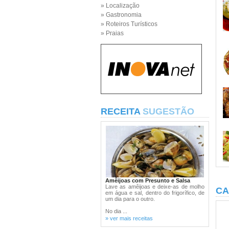
» Localização
» Gastronomia
» Roteiros Turísticos
» Praias
RECEITA
SUGESTÃO
Amêijoas com Presunto e Salsa
Lave as amêijoas e deixe-as de molho
CA
em água e sal, dentro do frigorífico, de
um dia para o outro.
No dia ...
» ver mais receitas