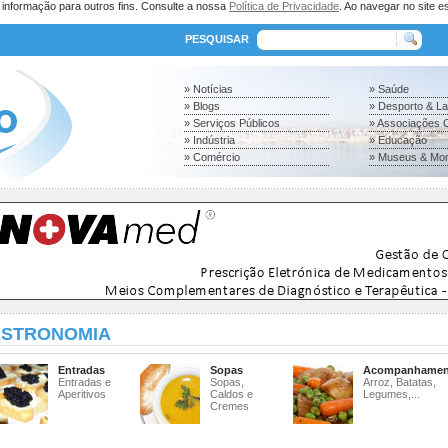
a informação para outros fins. Consulte a nossa
Política de Privacidade
. Ao navegar no site es
PESQUISAR
» Notícias
» Saúde
» Blogs
» Desporto & L
» Serviços Públicos
» Associações C
» Indústria
» Educação
» Comércio
» Museus & Mo
STRONOMIA
Entradas
Sopas
Acompanhamen
Entradas e
Sopas,
Arroz, Batatas,
Aperitivos
Caldos e
Legumes,...
Cremes