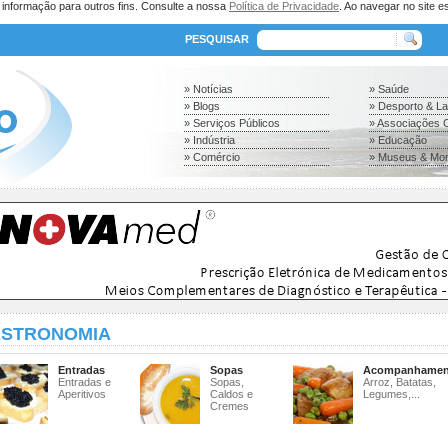
a informação para outros fins. Consulte a nossa
Política de Privacidade
. Ao navegar no site es
PESQUISAR
» Notícias
» Saúde
» Blogs
» Desporto & L
» Serviços Públicos
» Associações C
» Indústria
» Educação
» Comércio
» Museus & Mo
STRONOMIA
Entradas
Sopas
Acompanhamen
Entradas e
Sopas,
Arroz, Batatas,
Aperitivos
Caldos e
Legumes,...
Cremes