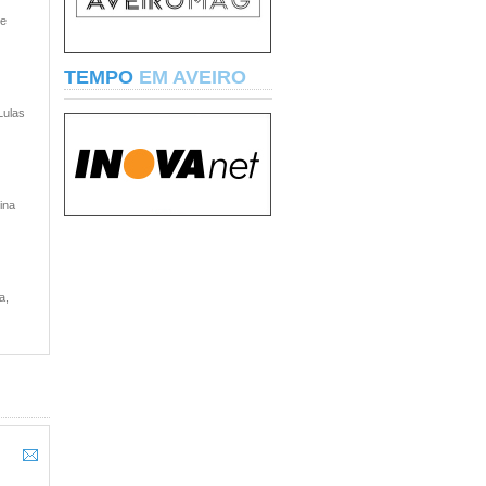
 e
TEMPO
EM AVEIRO
Lulas
ina
a,