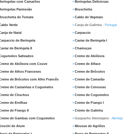
Beringelas com Camarões
Beringelas Deliciosas
Beringelas Parmesão
Bruschetta
Bruschetta de Tomate
Caldo de Vegetais
Caldo Verde
Canja de Galinha
- Portugal
Canja de Natal
Carpaccio
Carpaccio de Beringela
Caviar de Beringela I
Caviar de Beringela II
Chamuças
Cogumelos Salteados
Creme de Abóbora
Creme de Abóbora com Couve
Creme de Alface
Creme de Alhos Franceses
Creme de Brócolos
Creme de Brócolos com Alho Francês
Creme de Camarão
Creme de Castanhas e Cogumelos
Creme de Cenouras
Creme de Chuchus
Creme de Cogumelos
Creme de Ervilhas
Creme de Frango I
Creme de Frango II
Creme de Galinha
Creme de Gambas com Cogumelos
Gaspacho Alentejano
- Alentejo
Gnochi de Atum
Mousse de Agriões
Pasta de Beringelas I
Pasta de Beringelas II