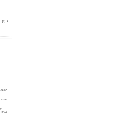
: [1]
2
odelas
 levar
e.
emova