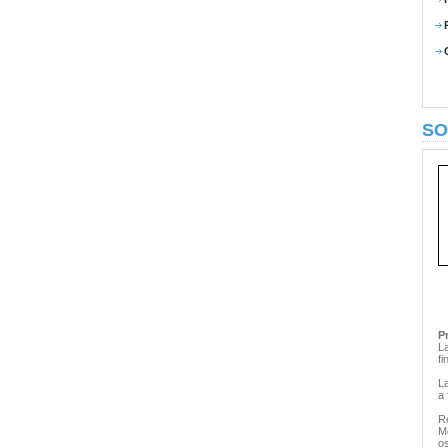
SO
P
L
fi
L
a 
R
M
o