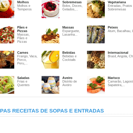
Molhos
Sobremesas
Vegetariana
Molhos e
Bolos, Doces,
Entradas, Pratos
Temperos
Gelados,...
Sobremesas
Pães e
Massas
Peixes
Pizzas
Esparguete,
Atum, Bacalhau, 
Massas,
Lasanha...
Pães e
Pizzas
Carnes
Bebidas
Internacional
Frango, Vaca,
Bebidas e
Brasil, Angola, Ch
Porco,
Cocktails
Peru,...
Saladas
Aveiro
Marisco
Frias e
Distrito de
Camarão, Lagost
Quentes
Aveiro
Sapateira,...
PAS RECEITAS DE SOPAS E ENTRADAS