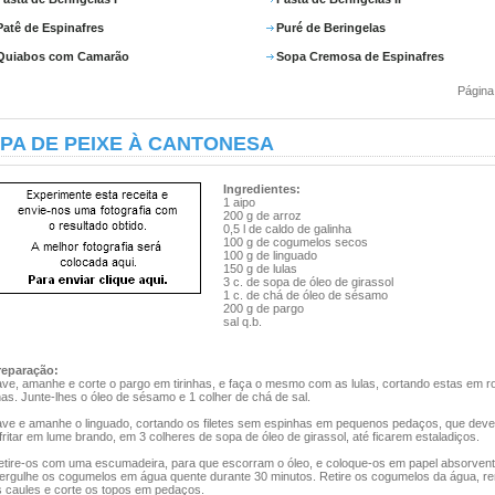
Patê de Espinafres
Puré de Beringelas
Quiabos com Camarão
Sopa Cremosa de Espinafres
Página
PA DE PEIXE À CANTONESA
Ingredientes:
1 aipo
200 g de arroz
0,5 l de caldo de galinha
100 g de cogumelos secos
100 g de linguado
150 g de lulas
3 c. de sopa de óleo de girassol
1 c. de chá de óleo de sésamo
200 g de pargo
sal q.b.
reparação:
ave, amanhe e corte o pargo em tirinhas, e faça o mesmo com as lulas, cortando estas em r
nas. Junte-lhes o óleo de sésamo e 1 colher de chá de sal.
ave e amanhe o linguado, cortando os filetes sem espinhas em pequenos pedaços, que deve
fritar em lume brando, em 3 colheres de sopa de óleo de girassol, até ficarem estaladiços.
etire-os com uma escumadeira, para que escorram o óleo, e coloque-os em papel absorvent
ergulhe os cogumelos em água quente durante 30 minutos. Retire os cogumelos da água, r
s caules e corte os topos em pedaços.