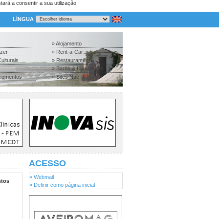
tará a consentir a sua utilização.
LÍNGUA
» Alojamento
azer
» Rent-a-Car
ulturais
» Restaurantes
» Bares & Discotecas
numentos
» Sites Nac. & Inter.
ACESSO
» Webmail
tos
» Definir como página inicial