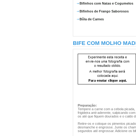
Bifinhos com Natas e Cogumelos
Bifinhos de Frango Saborosos
Bôla de Carnes
BIFE COM MOLHO MAD
Preparação:
Tempere a carne com a cebola picada, o
frigideira anti-aderente, salpicando c
os até que fiquem dourados e o caldo 
Retire-os e coloque os pimentos picados
desmanche e engrosse. Junte os champi
segundos até engrossar. Adicione os bif