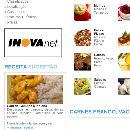
» Classificados
Molhos
» Localização
Molhos e
» Gastronomia
Temperos
» Roteiros Turísticos
» Praias
Pães e
Pizzas
Massas,
Pães e
Pizzas
Carnes
Frango, Vaca,
Porco,
Peru,...
RECEITA
SUGESTÃO
Saladas
Frias e
Quentes
Caril de Gambas à Indiana
Descasque as gambas, deixando as
CARNES FRANGO, VAC
caudas intactas. Retire-lhes o veio
escuro.
Numa frigideira funda, aqueça a ...
» ver mais receitas