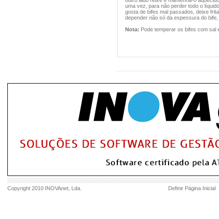
outro lado retire e mantenha-o aquecido,
uma vez, para não perder todo o líquido 
gosta de bifes mal passados, deixe frit
depender não só da espessura do bife
Nota:
Pode temperar os bifes com sal e 
Copyright 2010
INOVAnet
, Lda.
Definir Página Inicial