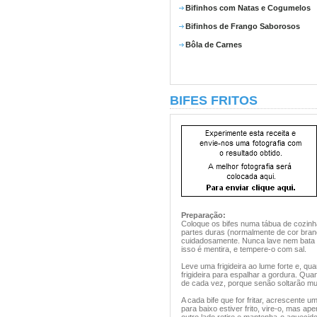
Bifinhos com Natas e Cogumelos
Bifinhos de Frango Saborosos
Bôla de Carnes
BIFES FRITOS
Preparação:
Coloque os bifes numa tábua de cozinh
partes duras (normalmente de cor branc
cuidadosamente. Nunca lave nem bata o 
isso é mentira, e tempere-o com sal.
Leve uma frigideira ao lume forte e, qu
frigideira para espalhar a gordura. Qua
de cada vez, porque senão soltarão muit
A cada bife que for fritar, acrescente
para baixo estiver frito, vire-o, mas ap