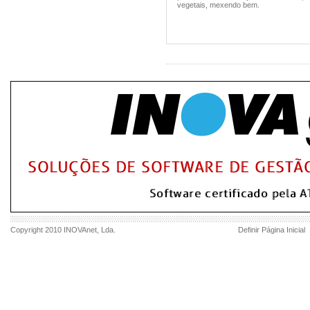
vegetais, mexendo bem.
Copyright 2010
INOVAnet
, Lda.
Definir Página Inicial