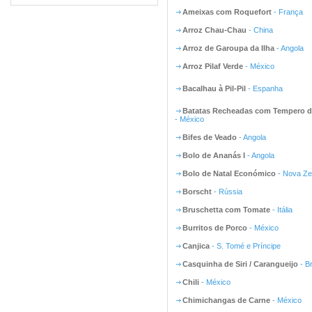
Ameixas com Roquefort
- França
Arroz Chau-Chau
- China
Arroz de Garoupa da Ilha
- Angola
Arroz Pilaf Verde
- México
Bacalhau à Pil-Pil
- Espanha
Batatas Recheadas com Tempero d
- México
Bifes de Veado
- Angola
Bolo de Ananás I
- Angola
Bolo de Natal Económico
- Nova Ze
Borscht
- Rússia
Bruschetta com Tomate
- Itália
Burritos de Porco
- México
Canjica
- S. Tomé e Príncipe
Casquinha de Siri / Carangueijo
- Br
Chili
- México
Chimichangas de Carne
- México