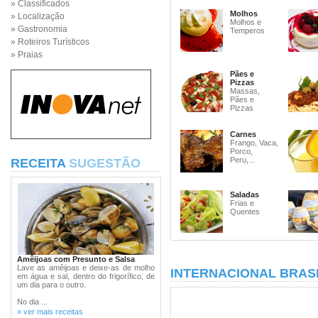
» Classificados
Molhos
» Localização
Molhos e
» Gastronomia
Temperos
» Roteiros Turísticos
» Praias
Pães e
Pizzas
Massas,
Pães e
Pizzas
Carnes
Frango, Vaca,
Porco,
Peru,...
RECEITA
SUGESTÃO
Saladas
Frias e
Quentes
Amêijoas com Presunto e Salsa
Lave as amêijoas e deixe-as de molho
INTERNACIONAL BRASI
em água e sal, dentro do frigorífico, de
um dia para o outro.
No dia ...
» ver mais receitas