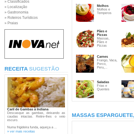
» Classificados
Molhos
» Localização
Molhos e
» Gastronomia
Temperos
» Roteiros Turísticos
» Praias
Pães e
Pizzas
Massas,
Pães e
Pizzas
Carnes
Frango, Vaca,
Porco,
Peru,...
RECEITA
SUGESTÃO
Saladas
Frias e
Quentes
Caril de Gambas à Indiana
Descasque as gambas, deixando as
MASSAS ESPARGUETE
caudas intactas. Retire-lhes o veio
escuro.
Numa frigideira funda, aqueça a ...
» ver mais receitas