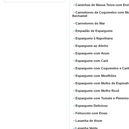
Caixinhas de Massa Tenra com Ervi
Cannelones de Cogumelos com M
Bechamel
Cannelones do Mar
Empadão de Esparguete
Esparguete à Napolitana
Esparguete ao Alinho
Esparguete com Atum
Esparguete com Caril
Esparguete com Cogumelos e Caril
Esparguete com Mexilhões
Esparguete com Molho de Espinafr
Esparguete com Molho Rosé
Esparguete com Tomate e Pimento
Esparguete Delicioso
Fettuccini com Ervas
Lasanha de Atum
Lasanha Verde