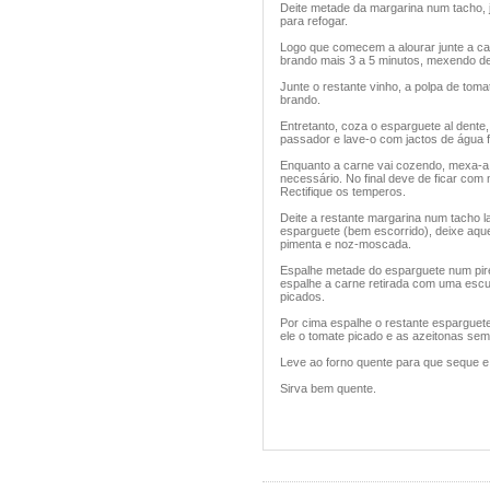
Deite metade da margarina num tacho, j
para refogar.
Logo que comecem a alourar junte a ca
brando mais 3 a 5 minutos, mexendo d
Junte o restante vinho, a polpa de tom
brando.
Entretanto, coza o esparguete al dent
passador e lave-o com jactos de água f
Enquanto a carne vai cozendo, mexa-a
necessário. No final deve de ficar com
Rectifique os temperos.
Deite a restante margarina num tacho la
esparguete (bem escorrido), deixe aqu
pimenta e noz-moscada.
Espalhe metade do esparguete num pire
espalhe a carne retirada com uma escu
picados.
Por cima espalhe o restante esparguete
ele o tomate picado e as azeitonas sem 
Leve ao forno quente para que seque e
Sirva bem quente.