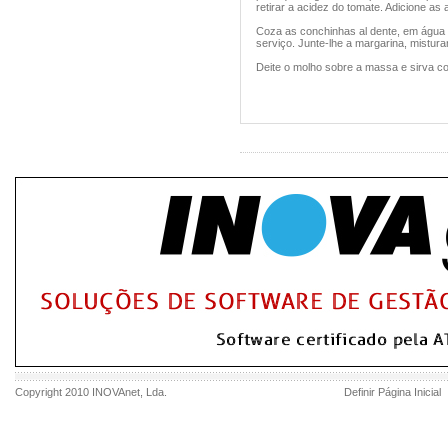
retirar a acidez do tomate. Adicione as
Coza as conchinhas al dente, em água 
serviço. Junte-lhe a margarina, mistur
Deite o molho sobre a massa e sirva co
Copyright 2010
INOVAnet
, Lda.
Definir Página Inicial