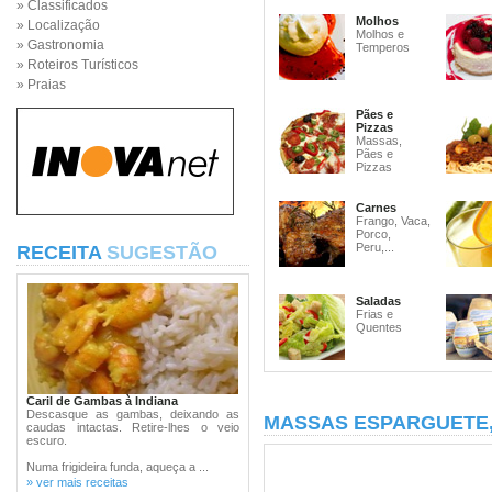
» Classificados
Molhos
» Localização
Molhos e
» Gastronomia
Temperos
» Roteiros Turísticos
» Praias
Pães e
Pizzas
Massas,
Pães e
Pizzas
Carnes
Frango, Vaca,
Porco,
Peru,...
RECEITA
SUGESTÃO
Saladas
Frias e
Quentes
Caril de Gambas à Indiana
Descasque as gambas, deixando as
MASSAS ESPARGUETE
caudas intactas. Retire-lhes o veio
escuro.
Numa frigideira funda, aqueça a ...
» ver mais receitas