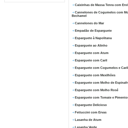
Caixinhas de Massa Tenra com Ervi
Cannelones de Cogumelos com M
Bechamel
Cannelones do Mar
Empadão de Esparguete
Esparguete à Napolitana
Esparguete ao Alinho
Esparguete com Atum
Esparguete com Caril
Esparguete com Cogumelos e Caril
Esparguete com Mexilhões
Esparguete com Molho de Espinafr
Esparguete com Molho Rosé
Esparguete com Tomate e Pimento
Esparguete Delicioso
Fettuccini com Ervas
Lasanha de Atum
Lasanha Verde