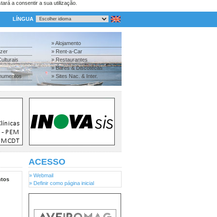
tará a consentir a sua utilização.
LÍNGUA
» Alojamento
azer
» Rent-a-Car
ulturais
» Restaurantes
» Bares & Discotecas
numentos
» Sites Nac. & Inter.
ACESSO
» Webmail
tos
» Definir como página inicial