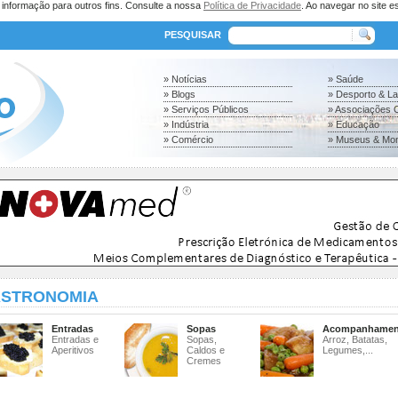
a informação para outros fins. Consulte a nossa
Política de Privacidade
. Ao navegar no site es
PESQUISAR
» Notícias
» Saúde
» Blogs
» Desporto & L
» Serviços Públicos
» Associações C
» Indústria
» Educação
» Comércio
» Museus & Mo
STRONOMIA
Entradas
Sopas
Acompanhamen
Entradas e
Sopas,
Arroz, Batatas,
Aperitivos
Caldos e
Legumes,...
Cremes