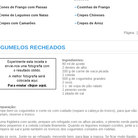
Cones de Frango com Passas
Coxinhas de Frango
Creme de Legumes com Natas
Crepes Chineses
Crepes com Camarões
Crepes de Arroz
Página: 
GUMELOS RECHEADOS
Ingredientes:
80 ml de azeite
2 dentes de alho
200 g de carne de vaca picada
1 cebola
500 g de cogumelos grandes
2 ovos
1 c. de sopa de pão ralado
1 pimento verde
1 pitada de sal
reparação:
impe bem os cogumelos e corte-os com cuidado (separe a cabeça do tronco), para que não
rtam, reserve o tronco.
uma frigideira com azeite, prepare um refogado com os alhos picados, o pimento verde part
ubos pequenos e a cebola cortada finamente. Quando os legumes estejam cozidos, junte a c
empere de sal e junte também os troncos dos cogumelos cortados em rodelas.
ta os ovos. Junte-os ao refogado, mexendo bem, para ligar a massa. Se ficar muito líquido, 