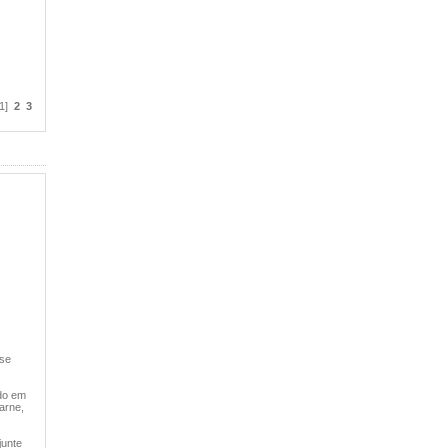
[1]
2
3
 se
ido em
arne,
junte