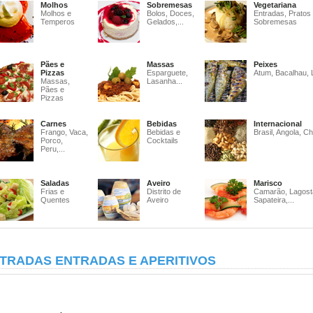
Molhos
Sobremesas
Vegetariana
Molhos e
Bolos, Doces,
Entradas, Pratos
Temperos
Gelados,...
Sobremesas
Pães e
Massas
Peixes
Pizzas
Esparguete,
Atum, Bacalhau, 
Massas,
Lasanha...
Pães e
Pizzas
Carnes
Bebidas
Internacional
Frango, Vaca,
Bebidas e
Brasil, Angola, Ch
Porco,
Cocktails
Peru,...
Saladas
Aveiro
Marisco
Frias e
Distrito de
Camarão, Lagost
Quentes
Aveiro
Sapateira,...
TRADAS ENTRADAS E APERITIVOS