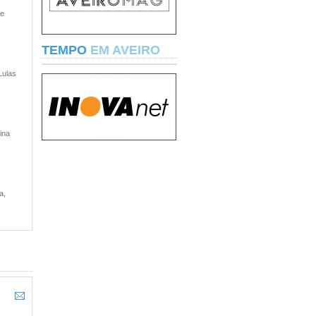
 e
TEMPO
EM AVEIRO
Lulas
ina
a,