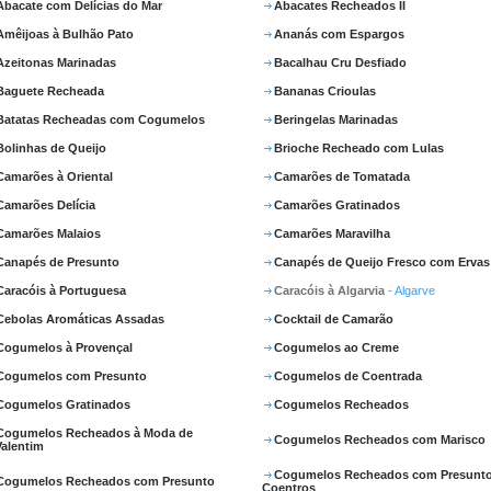
Abacate com Delícias do Mar
Abacates Recheados II
Amêijoas à Bulhão Pato
Ananás com Espargos
Azeitonas Marinadas
Bacalhau Cru Desfiado
Baguete Recheada
Bananas Crioulas
Batatas Recheadas com Cogumelos
Beringelas Marinadas
Bolinhas de Queijo
Brioche Recheado com Lulas
Camarões à Oriental
Camarões de Tomatada
Camarões Delícia
Camarões Gratinados
Camarões Malaios
Camarões Maravilha
Canapés de Presunto
Canapés de Queijo Fresco com Ervas
Caracóis à Portuguesa
Caracóis à Algarvia
- Algarve
Cebolas Aromáticas Assadas
Cocktail de Camarão
Cogumelos à Provençal
Cogumelos ao Creme
Cogumelos com Presunto
Cogumelos de Coentrada
Cogumelos Gratinados
Cogumelos Recheados
Cogumelos Recheados à Moda de
Cogumelos Recheados com Marisco
Valentim
Cogumelos Recheados com Presunto
Cogumelos Recheados com Presunto
Coentros