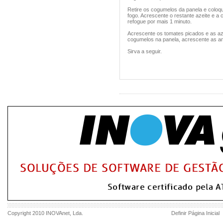
Retire os cogumelos da panela e coloque
fogo. Acrescente o restante azeite e a 
refogue por mais 1 minuto.
Acrescente os tomates picados e as aze
cogumelos na panela, acrescente as a
Sirva a seguir.
Copyright 2010
INOVAnet
, Lda.
Definir Página Inicial