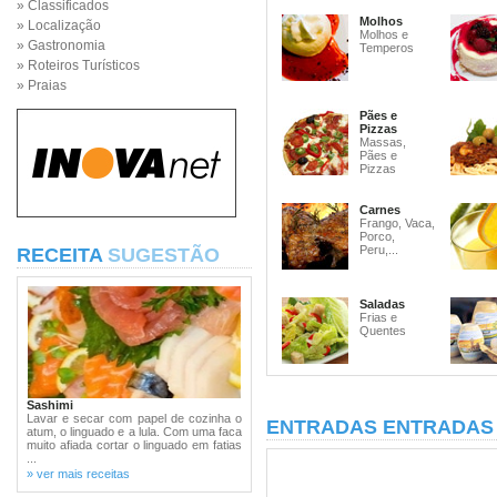
» Classificados
Molhos
» Localização
Molhos e
» Gastronomia
Temperos
» Roteiros Turísticos
» Praias
Pães e
Pizzas
Massas,
Pães e
Pizzas
Carnes
Frango, Vaca,
Porco,
Peru,...
RECEITA
SUGESTÃO
Saladas
Frias e
Quentes
Sashimi
Lavar e secar com papel de cozinha o
ENTRADAS ENTRADAS 
atum, o linguado e a lula. Com uma faca
muito afiada cortar o linguado em fatias
...
» ver mais receitas