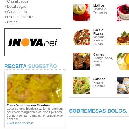
» Classificados
Molhos
» Localização
Molhos e
» Gastronomia
Temperos
» Roteiros Turísticos
» Praias
Pães e
Pizzas
Massas,
Pães e
Pizzas
Carnes
Frango, Vaca,
Porco,
Peru,...
RECEITA
SUGESTÃO
Saladas
Frias e
Quentes
Ovos Mexidos com Gambas
Leva-se uma frigideira ao lume, com um
SOBREMESAS BOLOS,
pouco de margarina e os alhos picados.
Juntam-se as gambas e tempera-se
com sal ...
» ver mais receitas