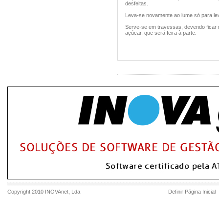
desfeitas.
Leva-se novamente ao lume só para lev
Serve-se em travessas, devendo ficar r
açúcar, que será feira à parte.
Copyright 2010
INOVAnet
, Lda.
Definir Página Inicial