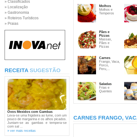
» Classificados
Molhos
» Localização
Molhos e
» Gastronomia
Temperos
» Roteiros Turísticos
» Praias
Pães e
Pizzas
Massas,
Pães e
Pizzas
Carnes
Frango, Vaca,
Porco,
Peru,...
RECEITA
SUGESTÃO
Saladas
Frias e
Quentes
Ovos Mexidos com Gambas
Leva-se uma frigideira ao lume, com um
CARNES FRANGO, VAC
pouco de margarina e os alhos picados.
Juntam-se as gambas e tempera-se
com sal ...
» ver mais receitas