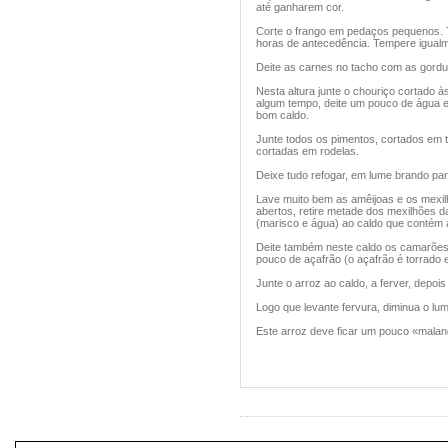
até ganharem cor.
Corte o frango em pedaços pequenos. 
horas de antecedência. Tempere igualme
Deite as carnes no tacho com as gordu
Nesta altura junte o chouriço cortado à
algum tempo, deite um pouco de água e
bom caldo.
Junte todos os pimentos, cortados em t
cortadas em rodelas.
Deixe tudo refogar, em lume brando pa
Lave muito bem as amêijoas e os mexil
abertos, retire metade dos mexilhões d
(marisco e água) ao caldo que contém 
Deite também neste caldo os camarões,
pouco de açafrão (o açafrão é torrado 
Junte o arroz ao caldo, a ferver, depois
Logo que levante fervura, diminua o lu
Este arroz deve ficar um pouco «malan