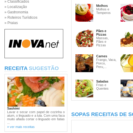
» Classificados
Molhos
» Localização
Molhos e
» Gastronomia
Temperos
» Roteiros Turísticos
» Praias
Pães e
Pizzas
Massas,
Pães e
Pizzas
Carnes
Frango, Vaca,
Porco,
Peru,...
RECEITA
SUGESTÃO
Saladas
Frias e
Quentes
Sashimi
Lavar e secar com papel de cozinha o
SOPAS RECEITAS DE 
atum, o linguado e a lula. Com uma faca
muito afiada cortar o linguado em fatias
...
» ver mais receitas