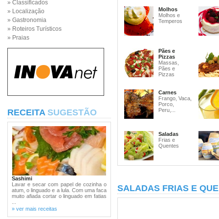
» Classificados
Molhos
» Localização
Molhos e
» Gastronomia
Temperos
» Roteiros Turísticos
» Praias
Pães e
Pizzas
Massas,
Pães e
Pizzas
Carnes
Frango, Vaca,
Porco,
Peru,...
RECEITA
SUGESTÃO
Saladas
Frias e
Quentes
Sashimi
Lavar e secar com papel de cozinha o
SALADAS FRIAS E QU
atum, o linguado e a lula. Com uma faca
muito afiada cortar o linguado em fatias
...
» ver mais receitas