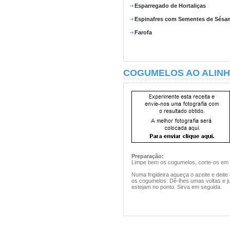
Esparregado de Hortaliças
Espinafres com Sementes de Sésa
Farofa
COGUMELOS AO ALIN
Preparação:
Limpe bem os cogumelos, corte-os em 
Numa frigideira aqueça o azeite e deit
os cogumelos. Dê-lhes umas voltas e ju
estejam no ponto. Sirva em seguida.