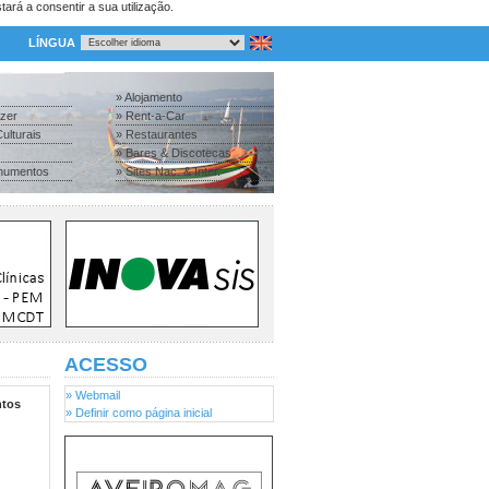
tará a consentir a sua utilização.
LÍNGUA
» Alojamento
azer
» Rent-a-Car
ulturais
» Restaurantes
» Bares & Discotecas
numentos
» Sites Nac. & Inter.
ACESSO
» Webmail
tos
» Definir como página inicial