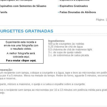
Espinafres com Sementes de Sésamo
Espinafres Gratinados
Farofa
Fatias Douradas de Abóbora
Página: 
URGETTES GRATINADAS
Ingredientes:
500 g de courgettes às rodelas
0,25 chávena de chá de água
0,5 chávena de chá de maionese light
3 c. de sopa de queijo ralado
1 c. de sobremesa de salsa picada
reparação:
um recipiente com tampa, coloque a courgette e a água, tape e leve ao microondas em potên
ta por 4 a 5 minutos. Mexa na metade do tempo. Retire do forno, aguarde 5 minutos, escorra
gua e reserve.
parte, misture a maionese, o queijo e a salsa e espalhe sobre a courgette.
eve o recipiente sem tampa ao microondas por 10 a 13 minutos em potência média para grati
eijo.