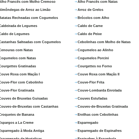
Alho Francês com Molho Cremoso
Alho Francês com Natas
Almôndegas de Arroz ao Limão
Arroz de Grelos
Batatas Recheadas com Cogumelos
Brócolos com Alho
Caldeirada de Legumes
Caldo de Carne
Caldo de Legumes
Caldo de Peixe
Castanhas Salteadas com Cogumelos
Cebolinhas com Molho de Natas
Cenouras com Natas
Cogumelos ao Alinho
Cogumelos com Natas
Cogumelos Porcini
Courgettes Gratinadas
Courgettes no Forno
Couve Roxa com Maçãs I
Couve Roxa com Maçãs II
Couve-Flor com Cebolinho
Couve-Flor Frita
Couve-Flor Gratinada
Couve-Lombarda Enrolada
Couves de Bruxelas Guisadas
Couves Estufadas
Couves-de-Bruxelas com Castanhas
Couves-de-Bruxelas Gratinada
Croquetes de Banana
Ervilhas com Cebolinhas
Espargos a La Creme
Esparregado
Esparregado à Moda Antiga
Esparregado de Espinafres
Esparregado de Hortaliças
Espinafres à Espanhola