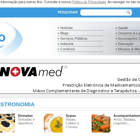
a informação para outros fins. Consulte a nossa
Política de Privacidade
. Ao navegar no site es
PESQUISAR
» Notícias
» Saúde
» Blogs
» Desporto & L
» Serviços Públicos
» Associações C
» Indústria
» Educação
» Comércio
» Museus & Mo
STRONOMIA
Entradas
Sopas
Acompanhamen
Entradas e
Sopas,
Arroz, Batatas,
Aperitivos
Caldos e
Legumes,...
Cremes