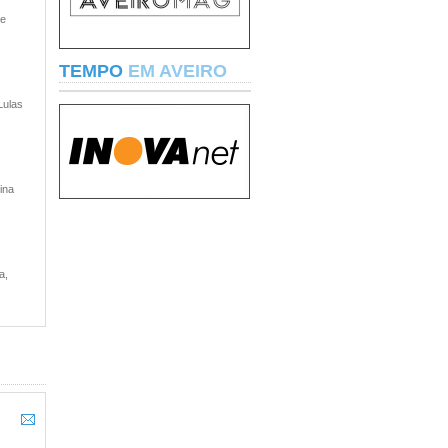
 e
TEMPO
EM AVEIRO
Lulas
ina
a,