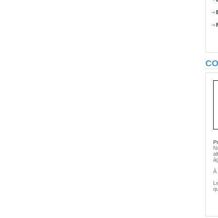
CO
P
N
al
á
À 
L
qu