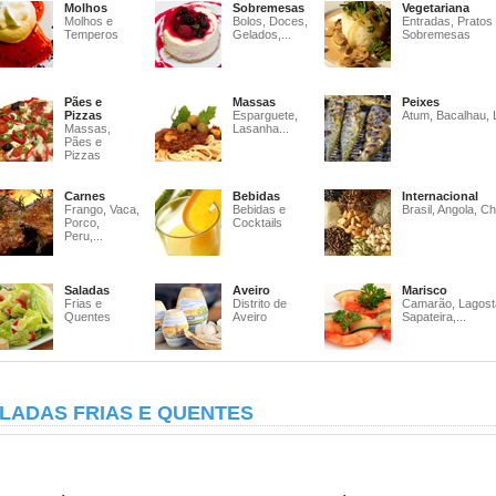
Molhos
Sobremesas
Vegetariana
Molhos e
Bolos, Doces,
Entradas, Pratos
Temperos
Gelados,...
Sobremesas
Pães e
Massas
Peixes
Pizzas
Esparguete,
Atum, Bacalhau, 
Massas,
Lasanha...
Pães e
Pizzas
Carnes
Bebidas
Internacional
Frango, Vaca,
Bebidas e
Brasil, Angola, Ch
Porco,
Cocktails
Peru,...
Saladas
Aveiro
Marisco
Frias e
Distrito de
Camarão, Lagost
Quentes
Aveiro
Sapateira,...
LADAS FRIAS E QUENTES