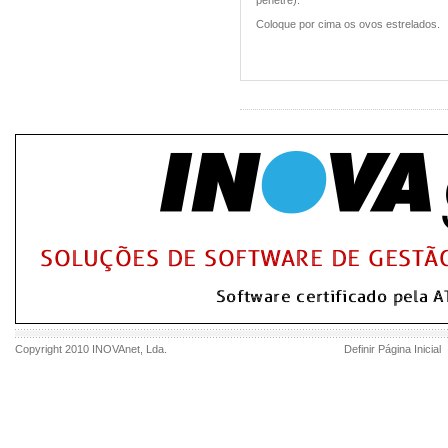
penetre).
Coloque por cima os ovos estrelados.
Copyright 2010
INOVAnet
, Lda.
Definir Página Inicial