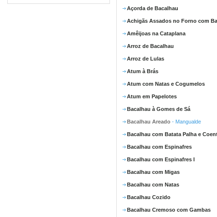
Açorda de Bacalhau
Achigãs Assados no Forno com Ba
Amêijoas na Cataplana
Arroz de Bacalhau
Arroz de Lulas
Atum à Brás
Atum com Natas e Cogumelos
Atum em Papelotes
Bacalhau à Gomes de Sá
Bacalhau Areado
- Mangualde
Bacalhau com Batata Palha e Coen
Bacalhau com Espinafres
Bacalhau com Espinafres I
Bacalhau com Migas
Bacalhau com Natas
Bacalhau Cozido
Bacalhau Cremoso com Gambas