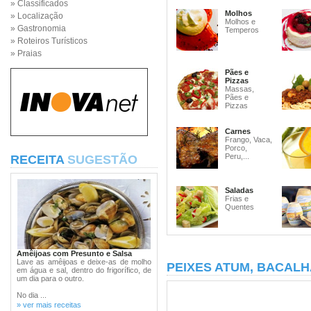
» Classificados
Molhos
» Localização
Molhos e
» Gastronomia
Temperos
» Roteiros Turísticos
» Praias
Pães e
Pizzas
Massas,
Pães e
Pizzas
Carnes
Frango, Vaca,
Porco,
Peru,...
RECEITA
SUGESTÃO
Saladas
Frias e
Quentes
Amêijoas com Presunto e Salsa
Lave as amêijoas e deixe-as de molho
PEIXES ATUM, BACALH
em água e sal, dentro do frigorífico, de
um dia para o outro.
No dia ...
» ver mais receitas