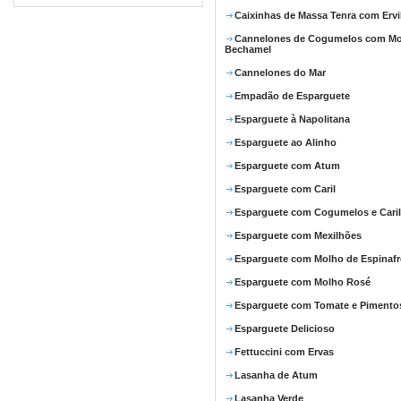
Caixinhas de Massa Tenra com Ervi
Cannelones de Cogumelos com M
Bechamel
Cannelones do Mar
Empadão de Esparguete
Esparguete à Napolitana
Esparguete ao Alinho
Esparguete com Atum
Esparguete com Caril
Esparguete com Cogumelos e Caril
Esparguete com Mexilhões
Esparguete com Molho de Espinafr
Esparguete com Molho Rosé
Esparguete com Tomate e Pimento
Esparguete Delicioso
Fettuccini com Ervas
Lasanha de Atum
Lasanha Verde