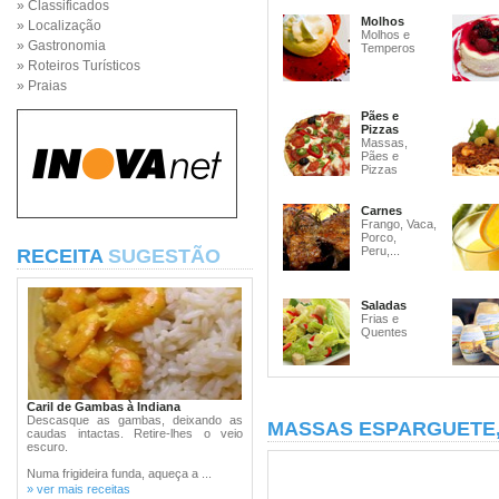
» Classificados
Molhos
» Localização
Molhos e
» Gastronomia
Temperos
» Roteiros Turísticos
» Praias
Pães e
Pizzas
Massas,
Pães e
Pizzas
Carnes
Frango, Vaca,
Porco,
Peru,...
RECEITA
SUGESTÃO
Saladas
Frias e
Quentes
Caril de Gambas à Indiana
Descasque as gambas, deixando as
MASSAS ESPARGUETE
caudas intactas. Retire-lhes o veio
escuro.
Numa frigideira funda, aqueça a ...
» ver mais receitas