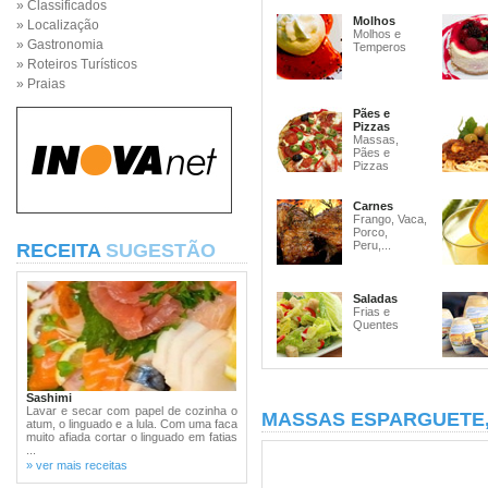
» Classificados
Molhos
» Localização
Molhos e
» Gastronomia
Temperos
» Roteiros Turísticos
» Praias
Pães e
Pizzas
Massas,
Pães e
Pizzas
Carnes
Frango, Vaca,
Porco,
Peru,...
RECEITA
SUGESTÃO
Saladas
Frias e
Quentes
Sashimi
Lavar e secar com papel de cozinha o
MASSAS ESPARGUETE
atum, o linguado e a lula. Com uma faca
muito afiada cortar o linguado em fatias
...
» ver mais receitas