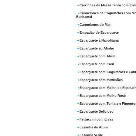
Caixinhas de Massa Tenra com Ervi
Cannelones de Cogumelos com M
Bechamel
Cannelones do Mar
Empadão de Esparguete
Esparguete à Napolitana
Esparguete ao Alinho
Esparguete com Atum
Esparguete com Caril
Esparguete com Cogumelos e Caril
Esparguete com Mexilhões
Esparguete com Molho de Espinafr
Esparguete com Molho Rosé
Esparguete com Tomate e Pimento
Esparguete Delicioso
Fettuccini com Ervas
Lasanha de Atum
Lasanha Verde