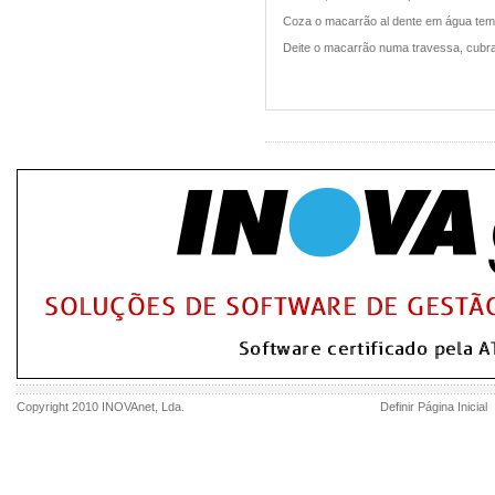
Coza o macarrão al dente em água tem
Deite o macarrão numa travessa, cubra
Copyright 2010
INOVAnet
, Lda.
Definir Página Inicial