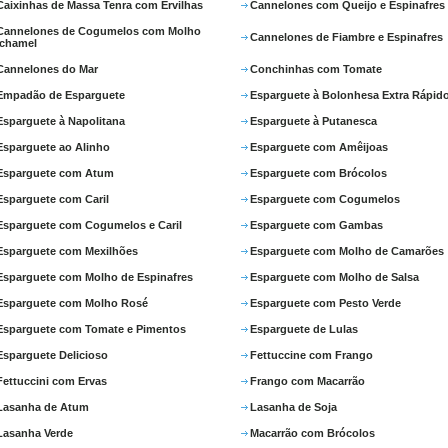
Caixinhas de Massa Tenra com Ervilhas
Cannelones com Queijo e Espinafres
Cannelones de Cogumelos com Molho
Cannelones de Fiambre e Espinafres
chamel
Cannelones do Mar
Conchinhas com Tomate
Empadão de Esparguete
Esparguete à Bolonhesa Extra Rápid
Esparguete à Napolitana
Esparguete à Putanesca
Esparguete ao Alinho
Esparguete com Amêijoas
Esparguete com Atum
Esparguete com Brócolos
Esparguete com Caril
Esparguete com Cogumelos
Esparguete com Cogumelos e Caril
Esparguete com Gambas
Esparguete com Mexilhões
Esparguete com Molho de Camarões
Esparguete com Molho de Espinafres
Esparguete com Molho de Salsa
Esparguete com Molho Rosé
Esparguete com Pesto Verde
Esparguete com Tomate e Pimentos
Esparguete de Lulas
Esparguete Delicioso
Fettuccine com Frango
Fettuccini com Ervas
Frango com Macarrão
Lasanha de Atum
Lasanha de Soja
Lasanha Verde
Macarrão com Brócolos