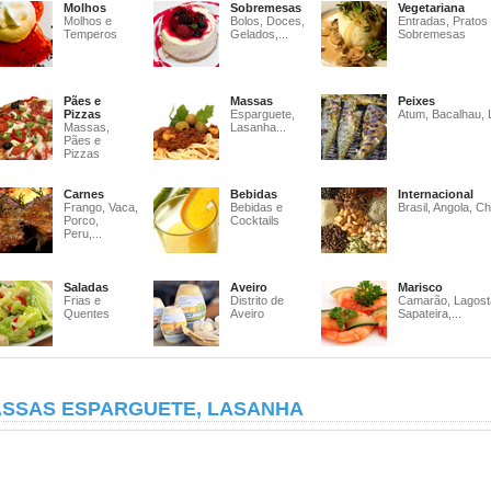
Molhos
Sobremesas
Vegetariana
Molhos e
Bolos, Doces,
Entradas, Pratos
Temperos
Gelados,...
Sobremesas
Pães e
Massas
Peixes
Pizzas
Esparguete,
Atum, Bacalhau, 
Massas,
Lasanha...
Pães e
Pizzas
Carnes
Bebidas
Internacional
Frango, Vaca,
Bebidas e
Brasil, Angola, Ch
Porco,
Cocktails
Peru,...
Saladas
Aveiro
Marisco
Frias e
Distrito de
Camarão, Lagost
Quentes
Aveiro
Sapateira,...
SSAS ESPARGUETE, LASANHA