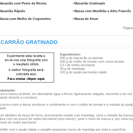
Macarrão com Pesto de Ricota
Macarrão Gratinado
Macarrão Rápido
Massa com Mexilhão e Alho Francês
Massa com Molho de Cogumelos
Massa de Atum
Página
CARRÃO GRATINADO
Ingredientes:
500 g de macarrão ou plumas
500 g de molho de tomate com carne picada
0,5 l de molho bechamel
50 g de manteiga
100 g de queijo parmesão ralado
reparação:
oza a massa al dente, em abundante água a ferver, ligeiramente salgada, mexendo-a de ve
uando durante a cozedura.
scorra-a sem a deixar arrefecer e condimente-a com o molho de tomate e a metade do queij
lado.
um tabuleiro de louça de forno, previamente untado com manteiga, verta a metade da massa
ubra com um pouco de molho bechamel (sem mexer), junte o resto da massa e, por cima es
 resto do molho bechamel.
lvilhe com o queijo ralado e espalhe pequenas nozes de manteiga por toda a superfície.