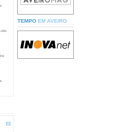
 e
TEMPO
EM AVEIRO
Lulas
ina
a,