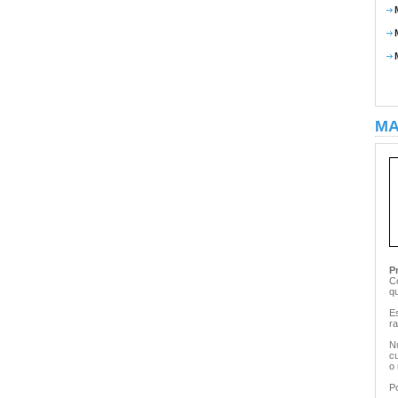
MA
P
C
q
E
ra
N
c
o
Po