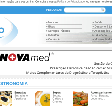
a informação para outros fins. Consulte a nossa
Política de Privacidade
. Ao navegar no site es
PESQUISAR
» Notícias
» Saúde
» Blogs
» Desporto & L
» Serviços Públicos
» Associações C
» Indústria
» Educação
» Comércio
» Museus & Mo
STRONOMIA
Entradas
Sopas
Acompanhamen
Entradas e
Sopas,
Arroz, Batatas,
Aperitivos
Caldos e
Legumes,...
Cremes