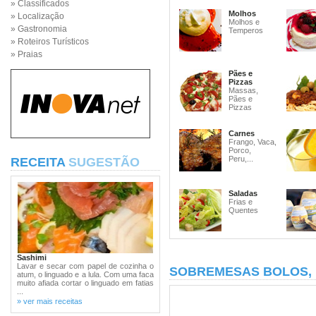
» Classificados
Molhos
» Localização
Molhos e
» Gastronomia
Temperos
» Roteiros Turísticos
» Praias
Pães e
Pizzas
Massas,
Pães e
Pizzas
Carnes
Frango, Vaca,
Porco,
Peru,...
RECEITA
SUGESTÃO
Saladas
Frias e
Quentes
Sashimi
Lavar e secar com papel de cozinha o
SOBREMESAS BOLOS,
atum, o linguado e a lula. Com uma faca
muito afiada cortar o linguado em fatias
...
» ver mais receitas