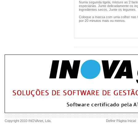
Numa segunda tigela, misture as 2 far
especiarias. Junte delicadamente os i
ingredientes secos. Junte os legumes.
Coloque a massa com uma colher nas fo
por 20 minutos mais ou menos.
Copyright 2010
INOVAnet
, Lda.
Definir Página Inicial