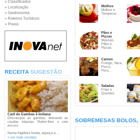
» Classificados
Molhos
» Localização
Molhos e
» Gastronomia
Temperos
» Roteiros Turísticos
» Praias
Pães e
Pizzas
Massas,
Pães e
Pizzas
Carnes
Frango, Vaca,
Porco,
Peru,...
RECEITA
SUGESTÃO
Saladas
Frias e
Quentes
Caril de Gambas à Indiana
Descasque as gambas, deixando as
SOBREMESAS BOLOS,
caudas intactas. Retire-lhes o veio
escuro.
Numa frigideira funda, aqueça a ...
» ver mais receitas