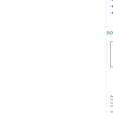
SO
P
N
lu
p
M