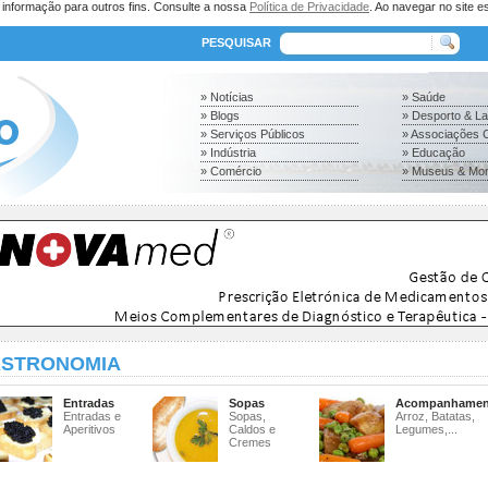
a informação para outros fins. Consulte a nossa
Política de Privacidade
. Ao navegar no site es
PESQUISAR
» Notícias
» Saúde
» Blogs
» Desporto & L
» Serviços Públicos
» Associações C
» Indústria
» Educação
» Comércio
» Museus & Mo
STRONOMIA
Entradas
Sopas
Acompanhamen
Entradas e
Sopas,
Arroz, Batatas,
Aperitivos
Caldos e
Legumes,...
Cremes