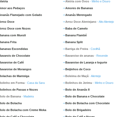
Aletria
Aletria com Ovos
- Minho e Douro
Amor aos Pedaços
Amores de Bananas
Ananás Flamejado com Gelado
Ananás Merengado
Arroz Doce
Arroz Doce Alentejano
- Alto Alentejo
Arroz Doce com Nozes
Baba de Camelo
Banana com Muesli
Banana Flambé
Banana Frita
Banana Split
Bananas Escondidas
Barriga de Freira
- Covilhã
Bavarois de Chocolate
Bavaroise de ananas
- Resende
Bavaroise de Café
Bavaroise de Laranja e Iogurte
Bavaroise de Morangos
Beijinhos de Coco
Bolachas de Manteiga
Boleima de Maçã
- Alentejo
Bolinho em Forma
- Casa da Sara
Bolinhos de Jerimu
- Minho e Douro
Bolinhos de Passas e Nozes
Bolo de Ananás II
Bolo de Banana
- Madeira
Bolo de Banana e Chocolate
Bolo de Bolacha
Bolo de Bolacha com Chocolate
Bolo de Bolacha com Creme Moka
Bolo de Brigadeiro
Bolo de Café e Chocolate
Bolo de Café e Nozes