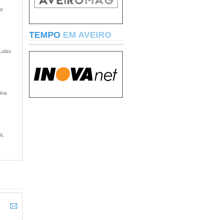
 e
TEMPO
EM AVEIRO
Lulas
ina
a,