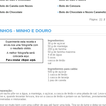
Bolo de Canela com Nozes
Bolo de Cenoura
Bolo de Chocolate
Bolo de Chocolate e Nozes Carameli
Página: [1]
2
NHOS - MINHO E DOURO
Ingredientes:
30 g de açúcar
50 g de manteiga
200 g de farinha
50 g de farinha maizena
4 dl de água
5 ovos
casca de limão
sal
Ingredientes para calda:
500 g de açúcar
1 casca de limão
1 casca de laranja
1 pau de canela
reparação:
um tacho põe-se a água, a manteiga, o açúcar, a casca de limão e uma pitada de sal. Leva-
me e, quando levantar fervura, tira-se a casca de limão e juntam-se as farinhas, previament
eneiradas e misturadas.
exe-se muito bem com uma colher de pau até fazer uma bola. Tira-se do lume e deita-se nu