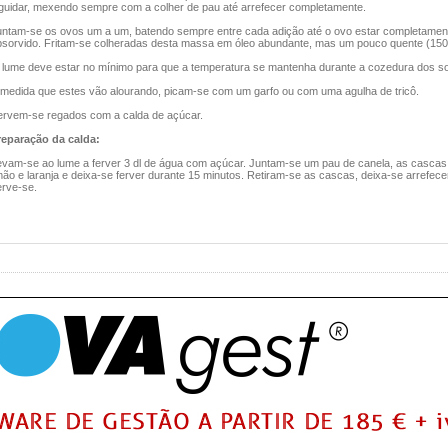
lguidar, mexendo sempre com a colher de pau até arrefecer completamente.
untam-se os ovos um a um, batendo sempre entre cada adição até o ovo estar completamen
bsorvido. Fritam-se colheradas desta massa em óleo abundante, mas um pouco quente (150
 lume deve estar no mínimo para que a temperatura se mantenha durante a cozedura dos s
 medida que estes vão alourando, picam-se com um garfo ou com uma agulha de tricô.
ervem-se regados com a calda de açúcar.
reparação da calda:
evam-se ao lume a ferver 3 dl de água com açúcar. Juntam-se um pau de canela, as cascas
mão e laranja e deixa-se ferver durante 15 minutos. Retiram-se as cascas, deixa-se arrefece
erve-se.