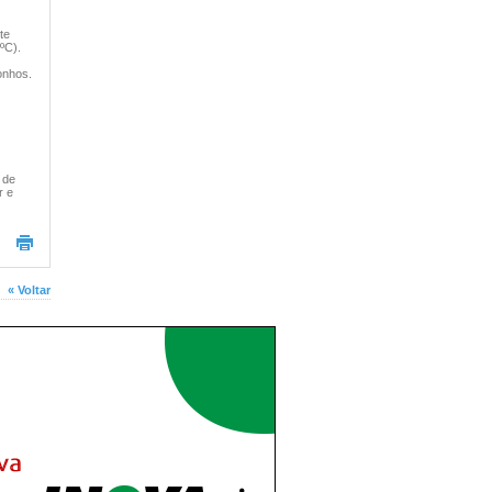
te
ºC).
onhos.
 de
r e
« Voltar