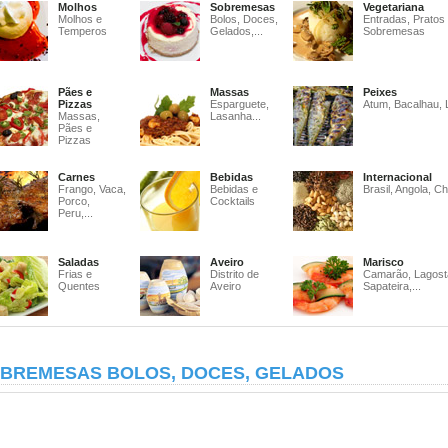
Molhos
Sobremesas
Vegetariana
Molhos e
Bolos, Doces,
Entradas, Pratos
Temperos
Gelados,...
Sobremesas
Pães e
Massas
Peixes
Pizzas
Esparguete,
Atum, Bacalhau, 
Massas,
Lasanha...
Pães e
Pizzas
Carnes
Bebidas
Internacional
Frango, Vaca,
Bebidas e
Brasil, Angola, Ch
Porco,
Cocktails
Peru,...
Saladas
Aveiro
Marisco
Frias e
Distrito de
Camarão, Lagost
Quentes
Aveiro
Sapateira,...
BREMESAS BOLOS, DOCES, GELADOS