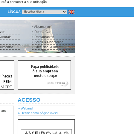
tará a consentir a sua utilização.
LÍNGUA
» Alojamento
azer
» Rent-a-Car
ulturais
» Restaurantes
» Bares & Discotecas
numentos
» Sites Nac. & Inter.
ACESSO
» Webmail
tos
» Definir como página inicial