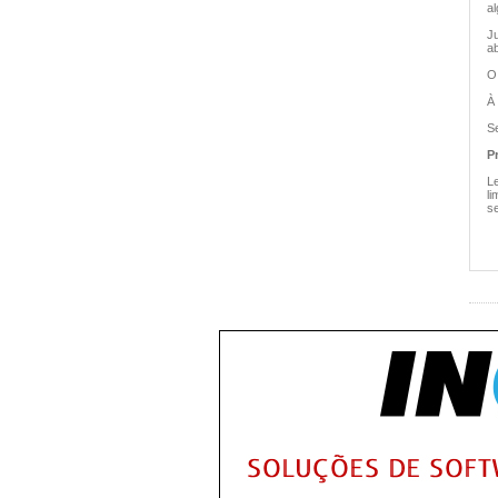
a
J
a
O
À
S
P
L
li
s