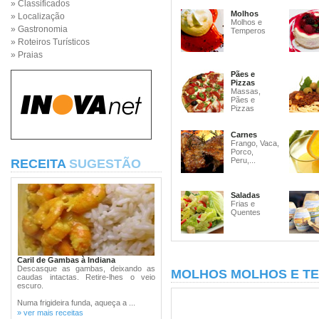
» Classificados
Molhos
» Localização
Molhos e
» Gastronomia
Temperos
» Roteiros Turísticos
» Praias
Pães e
Pizzas
Massas,
Pães e
Pizzas
Carnes
Frango, Vaca,
Porco,
Peru,...
RECEITA
SUGESTÃO
Saladas
Frias e
Quentes
Caril de Gambas à Indiana
Descasque as gambas, deixando as
MOLHOS MOLHOS E T
caudas intactas. Retire-lhes o veio
escuro.
Numa frigideira funda, aqueça a ...
» ver mais receitas