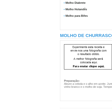
Molho Diabrete
Molho Holandês
Molho para Bifes
MOLHO DE CHURRASC
Preparação:
Aloure a cebola e o alho em azeite. Jun
vinho branco e o molho de soja. Tempere