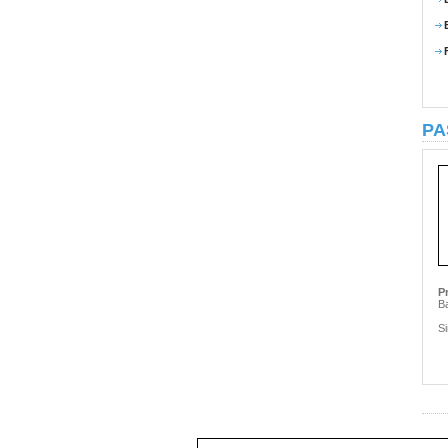
PA
P
Ba
Si