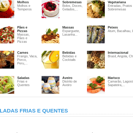
Molhos
Sobremesas
Vegetariana
Molhos e
Bolos, Doces,
Entradas, Pratos
Temperos
Gelados,...
Sobremesas
Pães e
Massas
Peixes
Pizzas
Esparguete,
Atum, Bacalhau, 
Massas,
Lasanha...
Pães e
Pizzas
Carnes
Bebidas
Internacional
Frango, Vaca,
Bebidas e
Brasil, Angola, Ch
Porco,
Cocktails
Peru,...
Saladas
Aveiro
Marisco
Frias e
Distrito de
Camarão, Lagost
Quentes
Aveiro
Sapateira,...
LADAS FRIAS E QUENTES