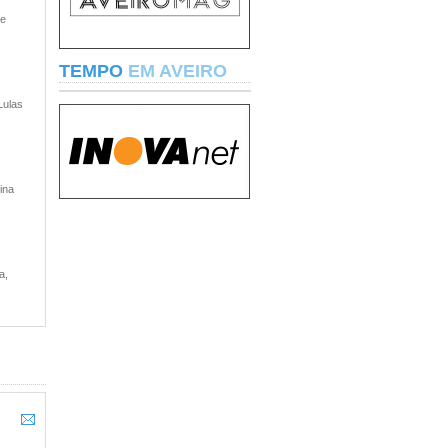
 e
TEMPO
EM AVEIRO
Lulas
ina
a,