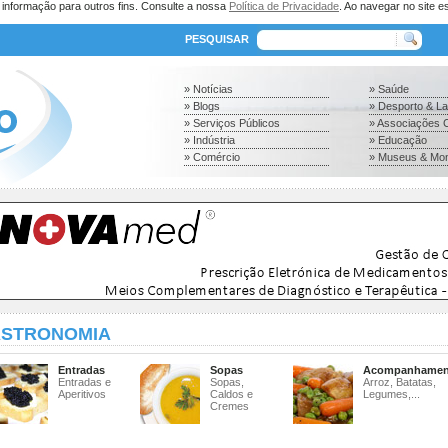
a informação para outros fins. Consulte a nossa
Política de Privacidade
. Ao navegar no site es
PESQUISAR
» Notícias
» Saúde
» Blogs
» Desporto & L
» Serviços Públicos
» Associações C
» Indústria
» Educação
» Comércio
» Museus & Mo
STRONOMIA
Entradas
Sopas
Acompanhamen
Entradas e
Sopas,
Arroz, Batatas,
Aperitivos
Caldos e
Legumes,...
Cremes