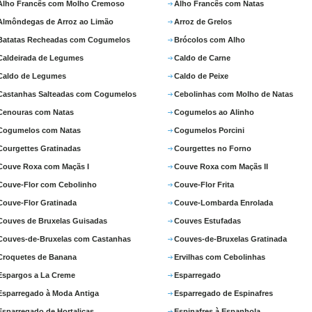
Alho Francês com Molho Cremoso
Alho Francês com Natas
Almôndegas de Arroz ao Limão
Arroz de Grelos
Batatas Recheadas com Cogumelos
Brócolos com Alho
Caldeirada de Legumes
Caldo de Carne
Caldo de Legumes
Caldo de Peixe
Castanhas Salteadas com Cogumelos
Cebolinhas com Molho de Natas
Cenouras com Natas
Cogumelos ao Alinho
Cogumelos com Natas
Cogumelos Porcini
Courgettes Gratinadas
Courgettes no Forno
Couve Roxa com Maçãs I
Couve Roxa com Maçãs II
Couve-Flor com Cebolinho
Couve-Flor Frita
Couve-Flor Gratinada
Couve-Lombarda Enrolada
Couves de Bruxelas Guisadas
Couves Estufadas
Couves-de-Bruxelas com Castanhas
Couves-de-Bruxelas Gratinada
Croquetes de Banana
Ervilhas com Cebolinhas
Espargos a La Creme
Esparregado
Esparregado à Moda Antiga
Esparregado de Espinafres
Esparregado de Hortaliças
Espinafres à Espanhola