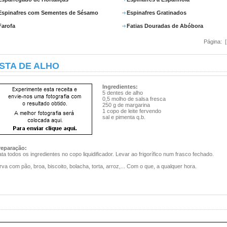
Espinafres com Sementes de Sésamo
Espinafres Gratinados
Farofa
Fatias Douradas de Abóbora
Página: 
STA DE ALHO
Ingredientes:
5 dentes de alho
0,5 molho de salsa fresca
250 g de margarina
1 copo de leite fervendo
sal e pimenta q.b.
reparação:
ta todos os ingredientes no copo liquidificador. Levar ao frigorífico num frasco fechado.
rva com pão, broa, biscoito, bolacha, torta, arroz,... Com o que, a qualquer hora.