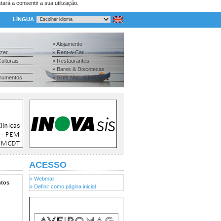
tará a consentir a sua utilização.
LÍNGUA
» Alojamento
azer
» Rent-a-Car
ulturais
» Restaurantes
» Bares & Discotecas
numentos
» Sites Nac. & Inter.
ACESSO
» Webmail
tos
» Definir como página inicial