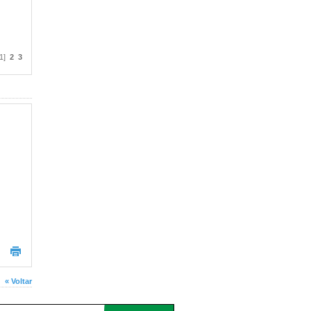
[1]
2
3
« Voltar