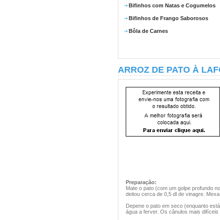
Bifinhos com Natas e Cogumelos
Bifinhos de Frango Saborosos
Bôla de Carnes
ARROZ DE PATO À LA
Preparação:
Mate o pato (com um golpe profundo no
deitou cerca de 0,5 dl de vinagre. Mexa
Depene o pato em seco (enquanto está 
água a ferver. Os cânulos mais difíceis