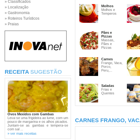
» Classificados
Molhos
» Localização
Molhos e
» Gastronomia
Temperos
» Roteiros Turísticos
» Praias
Pães e
Pizzas
Massas,
Pães e
Pizzas
Carnes
Frango, Vaca,
Porco,
Peru,...
RECEITA
SUGESTÃO
Saladas
Frias e
Quentes
Ovos Mexidos com Gambas
Leva-se uma frigideira ao lume, com um
CARNES FRANGO, VAC
pouco de margarina e os alhos picados.
Juntam-se as gambas e tempera-se
com sal ...
» ver mais receitas