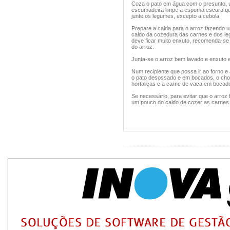
Coza o pato em água com o presunto, 
escumadeira limpe a espuma escura qu
junte os legumes, excepto a cebola.
Prepare a calda para o arroz fazendo 
caldo da cozedura das carnes e dos le
deve ficar muito enxuto, recomenda-se
do arroz.
Junta-se o arroz bem lavado e enxuto e
Num recipiente que possa ir ao forno e
o pato desossado e em bocados, o chour
hortaliças e a carne de vaca em bocado
Se necessário, para evitar que o arroz 
um pouco do caldo de cozer as carnes