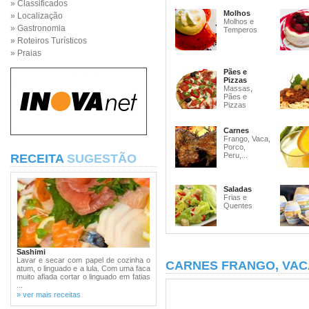
» Classificados
Molhos
» Localização
Molhos e
» Gastronomia
Temperos
» Roteiros Turísticos
» Praias
Pães e
Pizzas
Massas,
Pães e
Pizzas
Carnes
Frango, Vaca,
Porco,
Peru,...
RECEITA
SUGESTÃO
Saladas
Frias e
Quentes
Sashimi
Lavar e secar com papel de cozinha o
CARNES FRANGO, VAC
atum, o linguado e a lula. Com uma faca
muito afiada cortar o linguado em fatias
...
» ver mais receitas