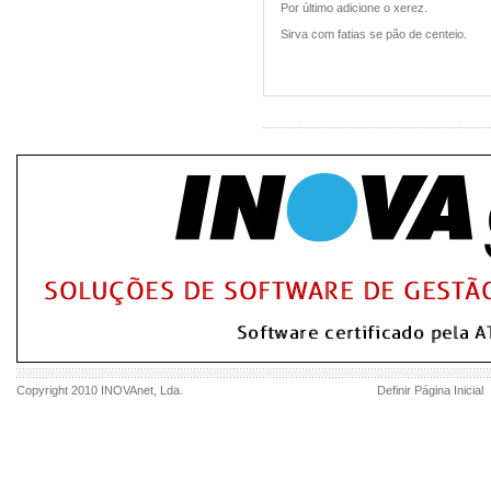
Por último adicione o xerez.
Sirva com fatias se pão de centeio.
Copyright 2010
INOVAnet
, Lda.
Definir Página Inicial