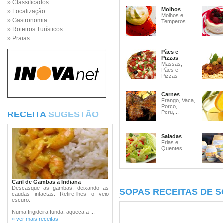
» Classificados
Molhos
» Localização
Molhos e
» Gastronomia
Temperos
» Roteiros Turísticos
» Praias
Pães e
Pizzas
Massas,
Pães e
Pizzas
Carnes
Frango, Vaca,
Porco,
Peru,...
RECEITA
SUGESTÃO
Saladas
Frias e
Quentes
Caril de Gambas à Indiana
Descasque as gambas, deixando as
SOPAS RECEITAS DE 
caudas intactas. Retire-lhes o veio
escuro.
Numa frigideira funda, aqueça a ...
» ver mais receitas