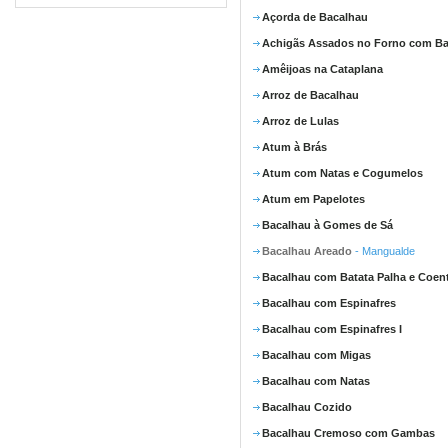
Açorda de Bacalhau
Achigãs Assados no Forno com Ba
Amêijoas na Cataplana
Arroz de Bacalhau
Arroz de Lulas
Atum à Brás
Atum com Natas e Cogumelos
Atum em Papelotes
Bacalhau à Gomes de Sá
Bacalhau Areado
- Mangualde
Bacalhau com Batata Palha e Coen
Bacalhau com Espinafres
Bacalhau com Espinafres I
Bacalhau com Migas
Bacalhau com Natas
Bacalhau Cozido
Bacalhau Cremoso com Gambas