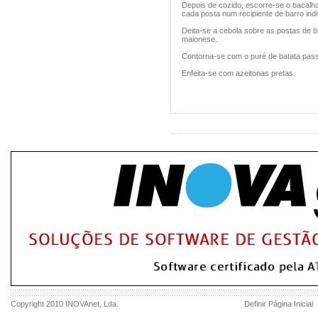
Depois de cozido, escorre-se o bacalhau
cada posta num recipiente de barro indi
Deita-se a cebola sobre as postas de
maionese.
Contorna-se com o puré de batata passa
Enfeita-se com azeitonas pretas.
Copyright 2010
INOVAnet
, Lda.
Definir Página Inicial