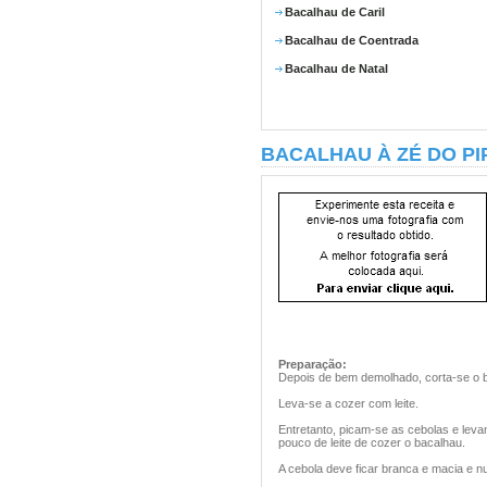
Bacalhau de Caril
Bacalhau de Coentrada
Bacalhau de Natal
BACALHAU À ZÉ DO PI
Preparação:
Depois de bem demolhado, corta-se o 
Leva-se a cozer com leite.
Entretanto, picam-se as cebolas e levam
pouco de leite de cozer o bacalhau.
A cebola deve ficar branca e macia e n