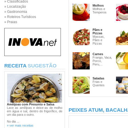
» Classificados
Molhos
» Localização
Molhos e
» Gastronomia
Temperos
» Roteiros Turísticos
» Praias
Pães e
Pizzas
Massas,
Pães e
Pizzas
Carnes
Frango, Vaca,
Porco,
Peru,...
RECEITA
SUGESTÃO
Saladas
Frias e
Quentes
Amêijoas com Presunto e Salsa
Lave as amêijoas e deixe-as de molho
PEIXES ATUM, BACALH
em água e sal, dentro do frigorífico, de
um dia para o outro.
No dia ...
» ver mais receitas