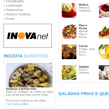
» Classificados
Molhos
» Localização
Molhos e
» Gastronomia
Temperos
» Roteiros Turísticos
» Praias
Pães e
Pizzas
Massas,
Pães e
Pizzas
Carnes
Frango, Vaca,
Porco,
Peru,...
RECEITA
SUGESTÃO
Saladas
Frias e
Quentes
Amêijoas à Bulhão Pato
Deixe as amêijoas de molho em água
SALADAS FRIAS E QU
com sal durante duas ou três horas.
Escorra-as e passe-as por várias ...
» ver mais receitas