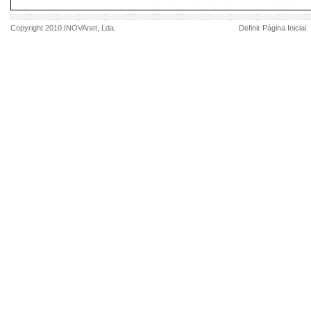
Copyright 2010
INOVAnet
, Lda.
Definir Página Inicial