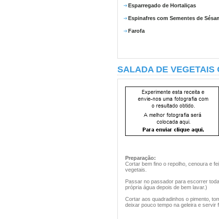
Esparregado de Hortaliças
Espinafres com Sementes de Sésa
Farofa
SALADA DE VEGETAIS
Preparação:
Cortar bem fino o repolho, cenoura e f
vegetais.
Passar no passador para escorrer toda 
própria água depois de bem lavar.)
Cortar aos quadradinhos o pimento, tom
deixar pouco tempo na geleira e servir 