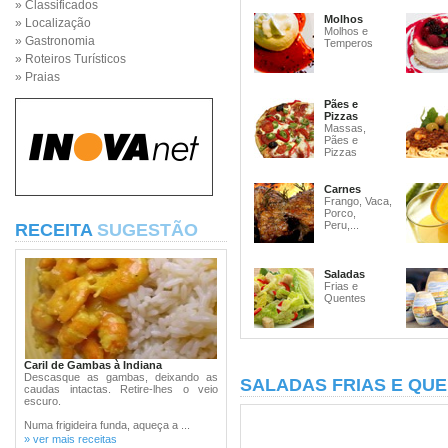
» Classificados
Molhos
» Localização
Molhos e
» Gastronomia
Temperos
» Roteiros Turísticos
» Praias
Pães e
Pizzas
Massas,
Pães e
Pizzas
Carnes
Frango, Vaca,
Porco,
Peru,...
RECEITA
SUGESTÃO
Saladas
Frias e
Quentes
Caril de Gambas à Indiana
Descasque as gambas, deixando as
SALADAS FRIAS E QU
caudas intactas. Retire-lhes o veio
escuro.
Numa frigideira funda, aqueça a ...
» ver mais receitas