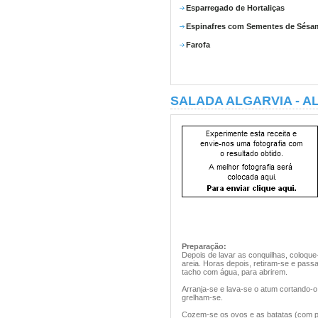
Esparregado de Hortaliças
Espinafres com Sementes de Sésa
Farofa
SALADA ALGARVIA - 
Preparação:
Depois de lavar as conquilhas, coloqu
areia. Horas depois, retiram-se e pas
tacho com água, para abrirem.
Arranja-se e lava-se o atum cortando
grelham-se.
Cozem-se os ovos e as batatas (com p