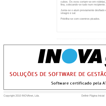
cubos. Os ovos cortam-se em rodelas, 
fina, colocando-se tudo num recipiente.
Junta-se o atum previamente desfiado 
vinagre e sal.
Polvilha-se com coentros picados.
Copyright 2010
INOVAnet
, Lda.
Definir Página Inicial