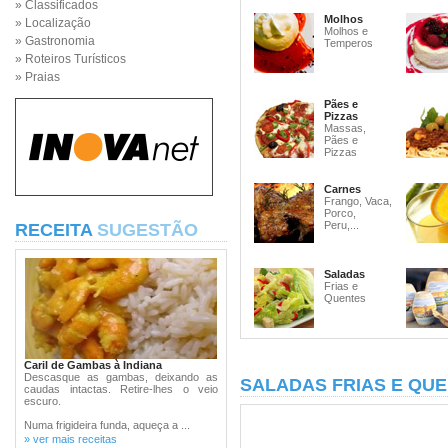
» Classificados
Molhos
» Localização
Molhos e
» Gastronomia
Temperos
» Roteiros Turísticos
» Praias
Pães e
Pizzas
Massas,
Pães e
Pizzas
Carnes
Frango, Vaca,
Porco,
Peru,...
RECEITA
SUGESTÃO
Saladas
Frias e
Quentes
Caril de Gambas à Indiana
Descasque as gambas, deixando as
SALADAS FRIAS E QU
caudas intactas. Retire-lhes o veio
escuro.
Numa frigideira funda, aqueça a ...
» ver mais receitas