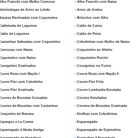
Alho Francês com Molho Cremoso
Alho Francês com Natas
Almôndegas de Arroz ao Limão
Arroz de Grelos
Batatas Recheadas com Cogumelos
Brócolos com Alho
Caldeirada de Legumes
Caldo de Carne
Caldo de Legumes
Caldo de Peixe
Castanhas Salteadas com Cogumelos
Cebolinhas com Molho de Natas
Cenouras com Natas
Cogumelos ao Alinho
Cogumelos com Natas
Cogumelos Porcini
Courgettes Gratinadas
Courgettes no Forno
Couve Roxa com Maçãs I
Couve Roxa com Maçãs II
Couve-Flor com Cebolinho
Couve-Flor Frita
Couve-Flor Gratinada
Couve-Lombarda Enrolada
Couves de Bruxelas Guisadas
Couves Estufadas
Couves-de-Bruxelas com Castanhas
Couves-de-Bruxelas Gratinada
Croquetes de Banana
Ervilhas com Cebolinhas
Espargos a La Creme
Esparregado
Esparregado à Moda Antiga
Esparregado de Espinafres
Esparregado de Hortaliças
Espinafres à Espanhola