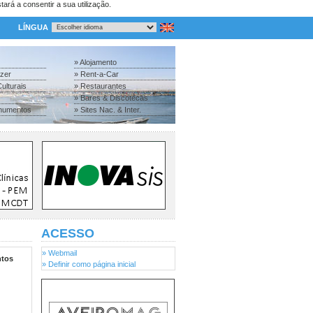
tará a consentir a sua utilização.
LÍNGUA
» Alojamento
azer
» Rent-a-Car
ulturais
» Restaurantes
» Bares & Discotecas
numentos
» Sites Nac. & Inter.
ACESSO
» Webmail
tos
» Definir como página inicial