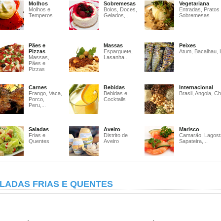
Molhos
Sobremesas
Vegetariana
Molhos e
Bolos, Doces,
Entradas, Pratos
Temperos
Gelados,...
Sobremesas
Pães e
Massas
Peixes
Pizzas
Esparguete,
Atum, Bacalhau, 
Massas,
Lasanha...
Pães e
Pizzas
Carnes
Bebidas
Internacional
Frango, Vaca,
Bebidas e
Brasil, Angola, Ch
Porco,
Cocktails
Peru,...
Saladas
Aveiro
Marisco
Frias e
Distrito de
Camarão, Lagost
Quentes
Aveiro
Sapateira,...
LADAS FRIAS E QUENTES