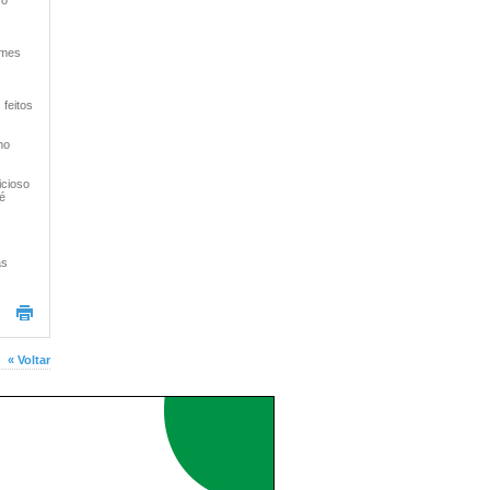
 o
emes
 feitos
ho
icioso
é
as
« Voltar