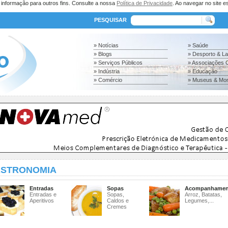
a informação para outros fins. Consulte a nossa
Política de Privacidade
. Ao navegar no site es
PESQUISAR
» Notícias
» Saúde
» Blogs
» Desporto & L
» Serviços Públicos
» Associações C
» Indústria
» Educação
» Comércio
» Museus & Mo
STRONOMIA
Entradas
Sopas
Acompanhamen
Entradas e
Sopas,
Arroz, Batatas,
Aperitivos
Caldos e
Legumes,...
Cremes