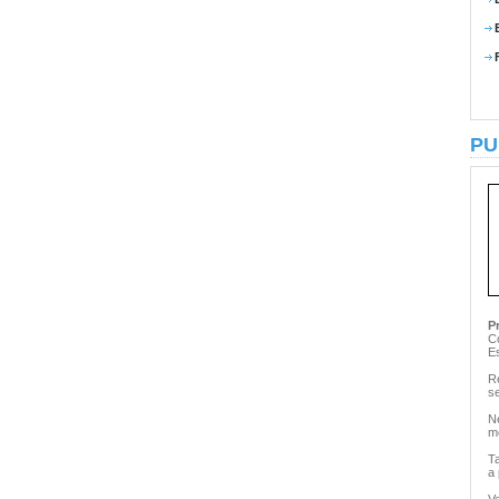
PU
P
C
E
Re
se
N
m
T
a