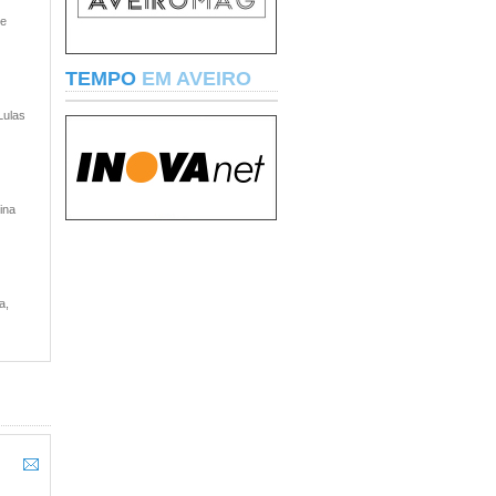
 e
TEMPO
EM AVEIRO
Lulas
ina
a,