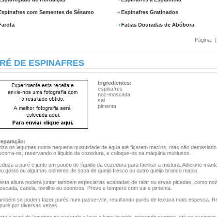
Espinafres com Sementes de Sésamo
Espinafres Gratinados
Farofa
Fatias Douradas de Abóbora
Página: 
RÉ DE ESPINAFRES
Ingredientes:
espinafres
noz-moscada
sal
pimenta
reparação:
oza os legumes numa pequena quantidade de água até ficarem macios, mas não demasiado
scorra-os, reservando o líquido da cozedura, e coloque-os na máquina multiusos.
duza a puré e junte um pouco de líquido da cozedura para facilitar a mistura. Adicione mant
u gosto ou algumas colheres de sopa de queijo fresco ou outro queijo branco macio.
esta altura poderá juntar também especiarias acabadas de ralar ou ervas picadas, como noz
oscada, canela, tomilho ou coentros. Prove e tempere com sal e pimenta.
ambém se podem fazer purés num passe-vite, resultando purés de textura mais espessa. 
 puré por diversas vezes.