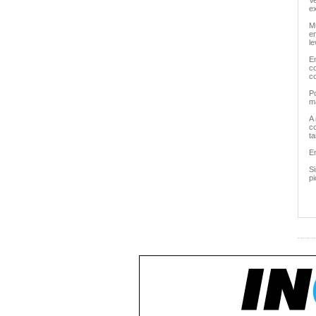
V
e
M
e
l
E
co
c
P
m
A
c
t
En
Si
p