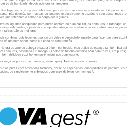
erta o puré de legumes na caçarola e leve a lume brando, mexendo sempre, até se evaporar
xcesso de humidade; depois adicione os temperos.
uitos legumes fazem purés deliciosos, para servir com assados e estufados. Os purés, no
ntanto, não deverão ser massas de legumes excessivamente cozidos e sem gosto, mas cr
eves que retenham o sabor e o corpo dos legumes.
ntre os legumes adequados para purés contam-se a couve-flor, as cenouras, a rutabaga, as
uves-de-bruxelas, a pastinaca, o aipo de cabeça, as ervilhas e os espinafres, mas os purés
om raízes são os melhores.
ode combinar dois legumes quando um deles é demasiado aguado para fazer um puré sozin
as dá um bom sabor, como é o caso do alho francês.
 mistura de aipo de cabeça e batata é bem conhecido, mas o aipo de cabeça também fica del
om cenouras, pastinaca e rutabaga. O bolbo de funcho combina bem com raízes, em purés; 
ambém delicioso sozinho, em puré, misturado com iogurte.
riqueça os purés com manteiga, natas, queijo fresco, iogurte ou azeite.
rva os purés com amêndoas torradas, azeite de especiarias, quadradinhos de pão frito, erv
icadas, ou simplesmente enfeitados com espirais feitas com um garfo.