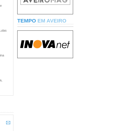
 e
TEMPO
EM AVEIRO
Lulas
ina
a,