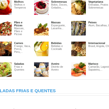
Molhos
Sobremesas
Vegetariana
Molhos e
Bolos, Doces,
Entradas, Pratos
Temperos
Gelados,...
Sobremesas
Pães e
Massas
Peixes
Pizzas
Esparguete,
Atum, Bacalhau, 
Massas,
Lasanha...
Pães e
Pizzas
Carnes
Bebidas
Internacional
Frango, Vaca,
Bebidas e
Brasil, Angola, Ch
Porco,
Cocktails
Peru,...
Saladas
Aveiro
Marisco
Frias e
Distrito de
Camarão, Lagost
Quentes
Aveiro
Sapateira,...
LADAS FRIAS E QUENTES