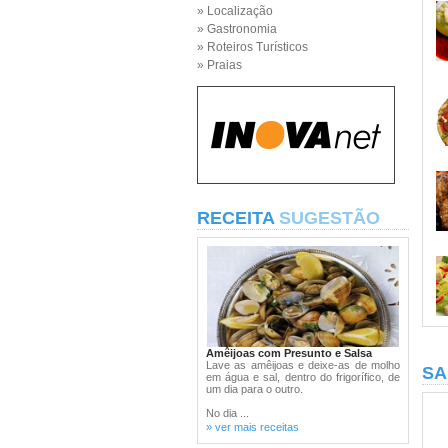
» Localização
» Gastronomia
» Roteiros Turísticos
» Praias
RECEITA
SUGESTÃO
Amêijoas com Presunto e Salsa
Lave as amêijoas e deixe-as de molho
SA
em água e sal, dentro do frigorífico, de
um dia para o outro.
No dia ...
» ver mais receitas