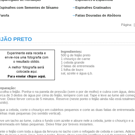
Espinafres com Sementes de Sésamo
Espinafres Gratinados
Farofa
Fatias Douradas de Abóbora
Página: 
IJÃO PRETO
Ingredientes:
500 g de feijão preto
1 chouriço de carne
1 cebola grande
2 fatias de entremeada
1 folha de louro
sal, azeite e água q.b.
reparação:
scolha o feijão. Ponha-o na panela de pressão (sem o por de molho) e cubra com água, dei
erca de 3 dedos de água por cima do feijão, tempere com sal. Tape e leve ao lume até começ
rver. Deixe ferver cerca de 5 minutos. Reserve (neste ponto o feijão ainda não está totalmen
zido).
ique a cebola, corte o chouriço em cubinhos pequenos e corte as duas fatias de entremead
rinhas mais pequenas (no sentido vertical).
ve um tacho ao lume, cubra o fundo com azeite e aloure nele a cebola, junte o chouriço e a
tremeada em fatias pequenas. Deixe fritar por breves instantes.
nte o feijão com toda a água da fervura no tacho com o refogado de cebola e carnes. Adicio