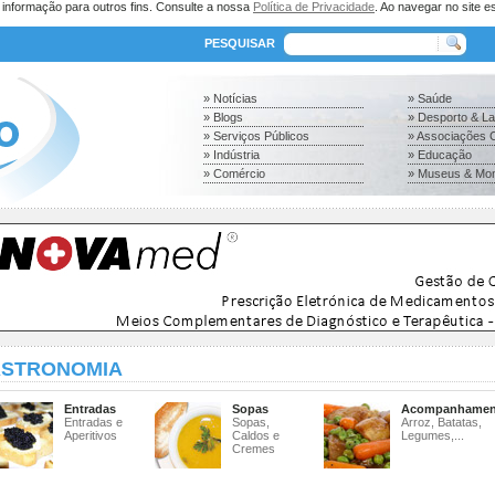
a informação para outros fins. Consulte a nossa
Política de Privacidade
. Ao navegar no site es
PESQUISAR
» Notícias
» Saúde
» Blogs
» Desporto & L
» Serviços Públicos
» Associações C
» Indústria
» Educação
» Comércio
» Museus & Mo
STRONOMIA
Entradas
Sopas
Acompanhamen
Entradas e
Sopas,
Arroz, Batatas,
Aperitivos
Caldos e
Legumes,...
Cremes