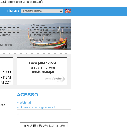
tará a consentir a sua utilização.
LÍNGUA
» Alojamento
azer
» Rent-a-Car
ulturais
» Restaurantes
» Bares & Discotecas
numentos
» Sites Nac. & Inter.
ACESSO
» Webmail
tos
» Definir como página inicial