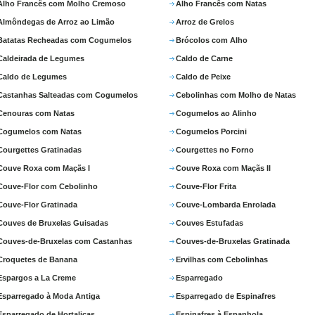
Alho Francês com Molho Cremoso
Alho Francês com Natas
Almôndegas de Arroz ao Limão
Arroz de Grelos
Batatas Recheadas com Cogumelos
Brócolos com Alho
Caldeirada de Legumes
Caldo de Carne
Caldo de Legumes
Caldo de Peixe
Castanhas Salteadas com Cogumelos
Cebolinhas com Molho de Natas
Cenouras com Natas
Cogumelos ao Alinho
Cogumelos com Natas
Cogumelos Porcini
Courgettes Gratinadas
Courgettes no Forno
Couve Roxa com Maçãs I
Couve Roxa com Maçãs II
Couve-Flor com Cebolinho
Couve-Flor Frita
Couve-Flor Gratinada
Couve-Lombarda Enrolada
Couves de Bruxelas Guisadas
Couves Estufadas
Couves-de-Bruxelas com Castanhas
Couves-de-Bruxelas Gratinada
Croquetes de Banana
Ervilhas com Cebolinhas
Espargos a La Creme
Esparregado
Esparregado à Moda Antiga
Esparregado de Espinafres
Esparregado de Hortaliças
Espinafres à Espanhola