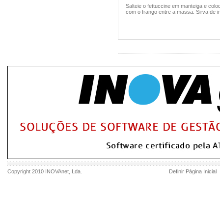
Salteie o fettuccine em manteiga e col
com o frango entre a massa. Sirva de i
Copyright 2010
INOVAnet
, Lda.
Definir Página Inicial