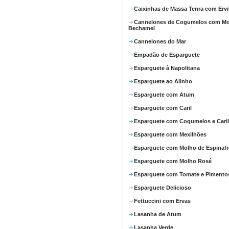
Caixinhas de Massa Tenra com Ervi
Cannelones de Cogumelos com M
Bechamel
Cannelones do Mar
Empadão de Esparguete
Esparguete à Napolitana
Esparguete ao Alinho
Esparguete com Atum
Esparguete com Caril
Esparguete com Cogumelos e Caril
Esparguete com Mexilhões
Esparguete com Molho de Espinafr
Esparguete com Molho Rosé
Esparguete com Tomate e Pimento
Esparguete Delicioso
Fettuccini com Ervas
Lasanha de Atum
Lasanha Verde