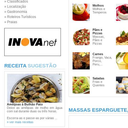
» Classificados
Molhos
» Localização
Molhos e
» Gastronomia
Temperos
» Roteiros Turísticos
» Praias
Pães e
Pizzas
Massas,
Pães e
Pizzas
Carnes
Frango, Vaca,
Porco,
Peru,...
RECEITA
SUGESTÃO
Saladas
Frias e
Quentes
Amêijoas à Bulhão Pato
Deixe as amêijoas de molho em água
MASSAS ESPARGUETE
com sal durante duas ou três horas.
Escorra-as e passe-as por várias ...
» ver mais receitas