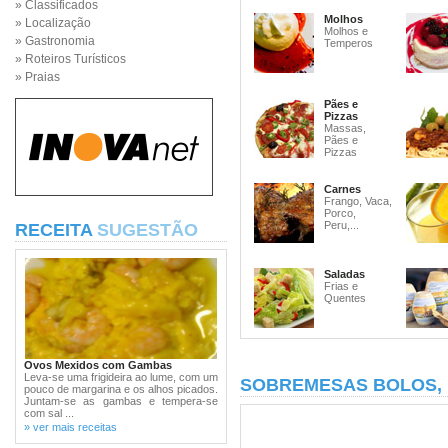
» Classificados
Molhos
» Localização
Molhos e
» Gastronomia
Temperos
» Roteiros Turísticos
» Praias
Pães e
Pizzas
Massas,
Pães e
Pizzas
Carnes
Frango, Vaca,
Porco,
Peru,...
RECEITA
SUGESTÃO
Saladas
Frias e
Quentes
Ovos Mexidos com Gambas
Leva-se uma frigideira ao lume, com um
SOBREMESAS BOLOS,
pouco de margarina e os alhos picados.
Juntam-se as gambas e tempera-se
com sal ...
» ver mais receitas